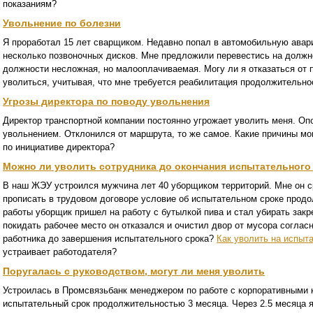
показаниям?
Увольнение по болезни
Я проработал 15 лет сварщиком. Недавно попал в автомобильную авари
несколько позвоночных дисков. Мне предложили перевестись на должно
должности несложная, но малооплачиваемая. Могу ли я отказаться от
уволиться, учитывая, что мне требуется реабилитация продолжительно
Угрозы директора по поводу увольнения
Директор транспортной компании постоянно угрожает уволить меня. Опо
увольнением. Отклонился от маршрута, то же самое. Какие причины мо
по инициативе директора?
Можно ли уволить сотрудника до окончания испытательного
В наш ЖЭУ устроился мужчина лет 40 уборщиком территорий. Мне он ср
прописать в трудовом договоре условие об испытательном сроке прод
работы уборщик пришел на работу с бутылкой пива и стал убирать зак
покидать рабочее место он отказался и очистил двор от мусора согласн
работника до завершения испытательного срока?
Как уволить на испыт
устраивает работодателя?
Поругалась с руководством, могут ли меня уволить
Устроилась в Промсвязьбанк менеджером по работе с корпоративными 
испытательный срок продолжительностью 3 месяца. Через 2.5 месяца 