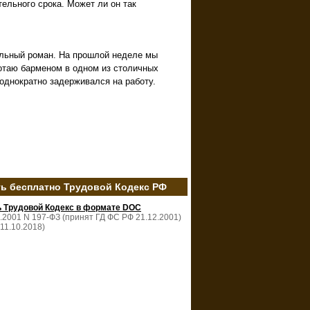
тельного срока. Может ли он так
ельный роман. На прошлой неделе мы
аботаю барменом в одном из столичных
неоднократно задерживался на работу.
ть бесплатно Трудовой Кодекс РФ
ь Трудовой Кодекс в формате DOC
2.2001 N 197-ФЗ (принят ГД ФС РФ 21.12.2001)
 11.10.2018)