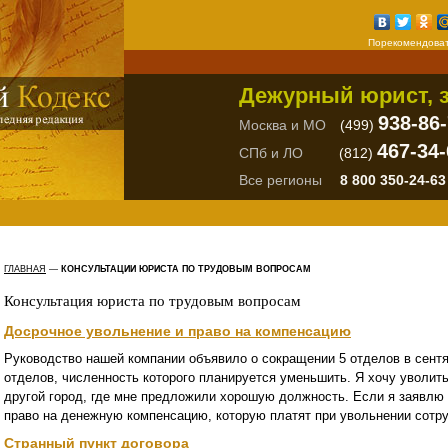
Порекомендоват
Дежурный юрист, з
938-86
Москва и МО
(499)
467-34-
СПб и ЛО
(812)
Все регионы
8 800 350-24-63
ГЛАВНАЯ
—
КОНСУЛЬТАЦИИ ЮРИСТА ПО ТРУДОВЫМ ВОПРОСАМ
Консультация юриста по трудовым вопросам
Досрочное увольнение и право на компенсацию
Руководство нашей компании объявило о сокращении 5 отделов в сентяб
отделов, численность которого планируется уменьшить. Я хочу уволитьс
другой город, где мне предложили хорошую должность. Если я заявлю 
право на денежную компенсацию, которую платят при увольнении сотр
Странный пункт договора