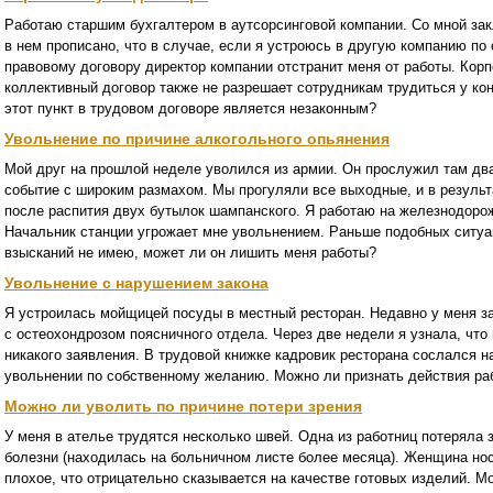
Работаю старшим бухгалтером в аутсорсинговой компании. Со мной за
в нем прописано, что в случае, если я устроюсь в другую компанию по
правовому договору директор компании отстранит меня от работы. Корп
коллективный договор также не разрешает сотрудникам трудиться у кон
этот пункт в трудовом договоре является незаконным?
Увольнение по причине алкогольного опьянения
Мой друг на прошлой неделе уволился из армии. Он прослужил там два
событие с широким размахом. Мы прогуляли все выходные, и в результ
после распития двух бутылок шампанского. Я работаю на железнодоро
Начальник станции угрожает мне увольнением. Раньше подобных ситуа
взысканий не имею, может ли он лишить меня работы?
Увольнение с нарушением закона
Я устроилась мойщицей посуды в местный ресторан. Недавно у меня за
с остеохондрозом поясничного отдела. Через две недели я узнала, что 
никакого заявления. В трудовой книжке кадровик ресторана сослался на
увольнении по собственному желанию. Можно ли признать действия ра
Можно ли уволить по причине потери зрения
У меня в ателье трудятся несколько швей. Одна из работниц потеряла 
болезни (находилась на больничном листе более месяца). Женщина носи
плохое, что отрицательно сказывается на качестве готовых изделий. М