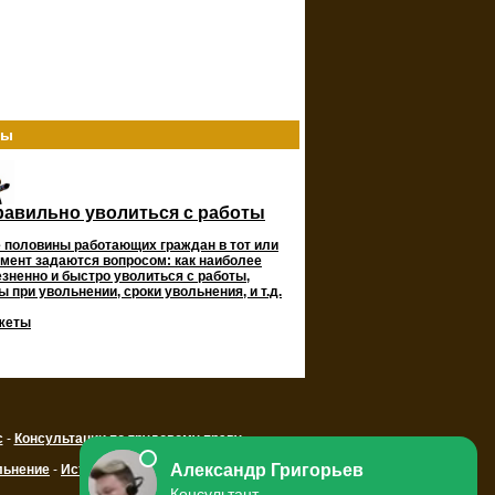
ты
равильно уволиться с работы
 половины работающих граждан в тот или
мент задаются вопросом: как наиболее
зненно и быстро уволиться с работы,
 при увольнении, сроки увольнения, и т.д.
жеты
с
-
Консультации по трудовому праву
льнение
-
Истории увольнения
-
Трудовые