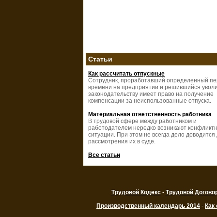
Статьи
Как рассчитать отпускные
Сотрудник, проработавший определенный п
времени на предприятии и решившийся уволи
законодательству имеет право на получение
компенсации за неиспользованные отпуска.
Материальная ответственность работника
В трудовой сфере между работником и
работодателем нередко возникают конфликт
ситуации. При этом не всегда дело доводится
рассмотрения их в суде.
Все статьи
Трудовой Кодекс
-
Трудовой Догово
Производственный календарь 2014
-
Как