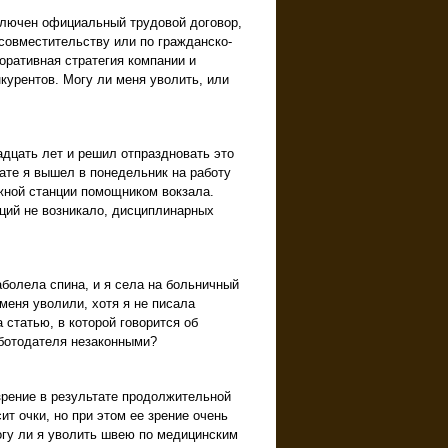
ключен официальный трудовой договор,
 совместительству или по гражданско-
оративная стратегия компании и
курентов. Могу ли меня уволить, или
дцать лет и решил отпраздновать это
ате я вышел в понедельник на работу
жной станции помощником вокзала.
ций не возникало, дисциплинарных
болела спина, и я села на больничный
меня уволили, хотя я не писала
 статью, в которой говорится об
ботодателя незаконными?
зрение в результате продолжительной
т очки, но при этом ее зрение очень
огу ли я уволить швею по медицинским