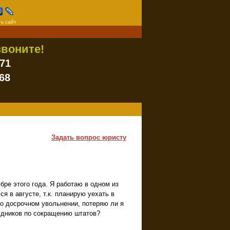
ь сайт
воните!
-71
68
Задать вопрос юристу
ре этого года. Я работаю в одном из
я в августе, т.к. планирую уехать в
о досрочном увольнении, потеряю ли я
удников по сокращению штатов?