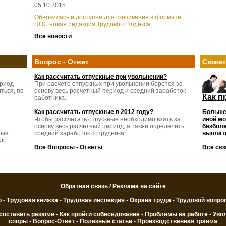
05.10.2015
Обновилась и доступна для скачивания в формате
DOC новая редакция Трудового Кодекса
Все новости
Вопрос - Ответ
Сюже
Как рассчитать отпускные при увольнении?
ериод
При расчете отпускных при увольнении берется за
ться, по
основу весь расчетный период и средний заработок
Как п
работника.
Как рассчитать отпускные в 2012 году?
Больше
Чтобы рассчитать отпускные необходимо взять за
иной мо
основу весь расчетный период, а также определить
безболе
ные
средний заработок сотрудника.
выплаты
 до
Все Вопросы - Ответы
Все сю
Обратная связь / Реклама на сайте
р
-
Трудовая книжка
-
Трудовая инспекция
-
Охрана труда
-
Трудовой вопро
 составить резюме
-
Как пройти собеседование
-
Проблемы на работе
-
Уво
споры
-
Вопрос-Ответ
-
Полезные статьи
-
Производственная травма