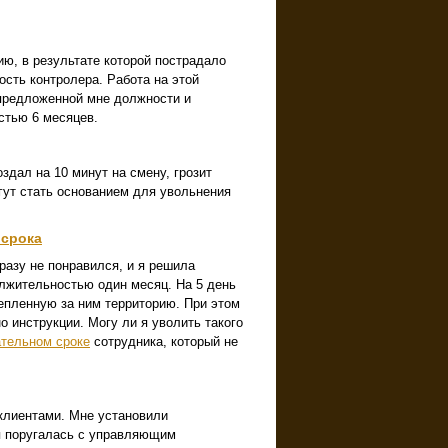
ю, в результате которой пострадало
сть контролера. Работа на этой
 предложенной мне должности и
стью 6 месяцев.
здал на 10 минут на смену, грозит
гут стать основанием для увольнения
 срока
азу не понравился, и я решила
олжительностью один месяц. На 5 день
репленную за ним территорию. При этом
о инструкции. Могу ли я уволить такого
ательном сроке
сотрудника, который не
клиентами. Мне установили
я поругалась с управляющим