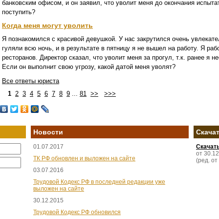
банковским офисом, и он заявил, что уволит меня до окончания испыта
поступить?
Когда меня могут уволить
Я познакомился с красивой девушкой. У нас закрутился очень увлекат
гуляли всю ночь, и в результате в пятницу я не вышел на работу. Я р
ресторанов. Директор сказал, что уволит меня за прогул, т.к. ранее я 
Если он выполнит свою угрозу, какой датой меня уволят?
Все ответы юриста
1
2
3
4
5
6
7
8
9
...
81
>>
>>>
Новости
Скача
01.07.2017
Скачат
от 30.1
ТК РФ обновлен и выложен на сайте
(ред. от
03.07.2016
Трудовой Кодекс РФ в последней редакции уже
выложен на сайте
30.12.2015
Трудовой Кодекс РФ обновился