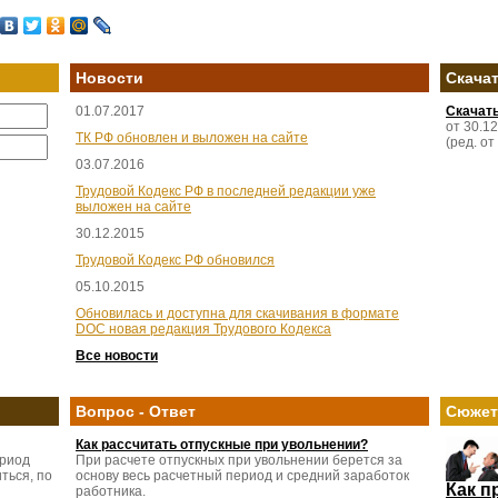
Новости
Скача
01.07.2017
Скачат
от 30.1
ТК РФ обновлен и выложен на сайте
(ред. от
03.07.2016
Трудовой Кодекс РФ в последней редакции уже
выложен на сайте
30.12.2015
Трудовой Кодекс РФ обновился
05.10.2015
Обновилась и доступна для скачивания в формате
DOC новая редакция Трудового Кодекса
Все новости
Вопрос - Ответ
Сюже
Как рассчитать отпускные при увольнении?
ериод
При расчете отпускных при увольнении берется за
ться, по
основу весь расчетный период и средний заработок
Как п
работника.