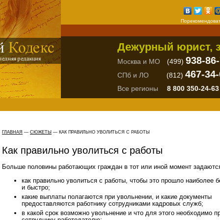
Порекомендоват
Дежурный юрист, з
938-86
Москва и МО
(499)
467-34-
СПб и ЛО
(812)
Все регионы
8 800 350-24-63
ГЛАВНАЯ
—
СЮЖЕТЫ
—
КАК ПРАВИЛЬНО УВОЛИТЬСЯ С РАБОТЫ
Как правильно уволиться с работы
Больше половины работающих граждан в тот или иной момент задаютс
как правильно уволиться с работы, чтобы это прошло наиболее 
и быстро;
какие выплаты полагаются при увольнении, и какие документы
предоставляются работнику сотрудниками кадровых служб;
в какой срок возможно увольнение и что для этого необходимо п
сотруднику работодателю;