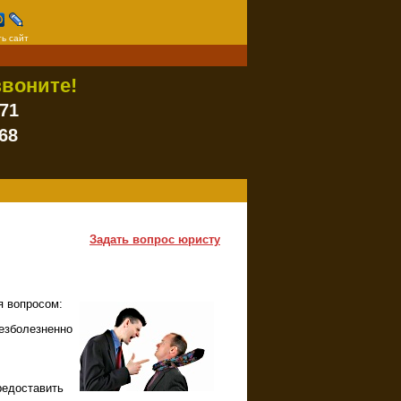
ь сайт
воните!
-71
68
Задать вопрос юристу
я вопросом:
безболезненно
редоставить