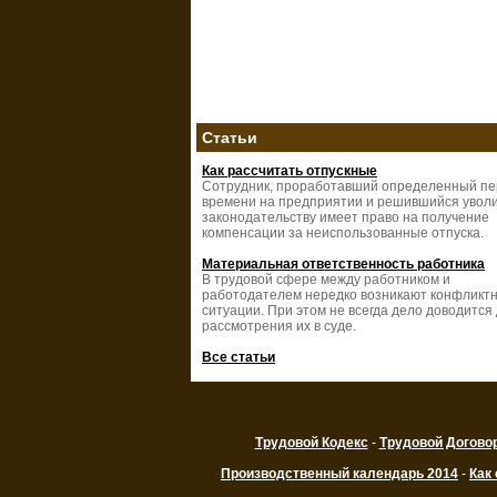
Статьи
Как рассчитать отпускные
Сотрудник, проработавший определенный п
времени на предприятии и решившийся уволи
законодательству имеет право на получение
компенсации за неиспользованные отпуска.
Материальная ответственность работника
В трудовой сфере между работником и
работодателем нередко возникают конфликт
ситуации. При этом не всегда дело доводится
рассмотрения их в суде.
Все статьи
Трудовой Кодекс
-
Трудовой Догово
Производственный календарь 2014
-
Как