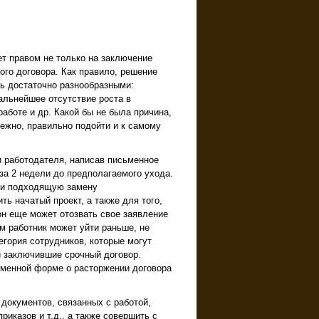
 правом не только на заключение
вого договора. Как правило, решение
ть достаточно разнообразными:
альнейшее отсутствие роста в
боте и др. Какой бы не была причина,
бежно, правильно подойти и к самому
 работодателя, написав письменное
за 2 недели до предполагаемого ухода.
йти подходящую замену
ь начатый проект, а также для того,
он еще может отозвать свое заявление
ем работник может уйти раньше, не
гория сотрудников, которые могут
и заключившие срочный договор.
ьменной форме о расторжении договора
документов, связанных с работой,
риказов и т.д., а также совершить с