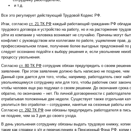
и т.д.
Все это регулирует действующий Трудовой Кодекс РФ.
Итак, согласно
ст. 21 TК РФ
каждый работающий гражданин РФ обладает
трудового договора и устройство на работу, но и на расторжение трудо
уйти из компании у человека возникает не случайно. Причины могут бы
конфликт с руководством или коллегами по работе, ущемление прав, д
профессиональном плане, получение более выгодных предложений по ра
следует осознанно подойти к выбору решения и, если увольнение неиз
процессу увольнения.
Согласно
ст. 80 TК РФ
сотрудник обязан предупредить о своем решении
заявление. При этом заявление должно быть написано не позднее, чем 
Данный срок дается для того, чтобы, например, работодатель смог на
увольняющемуся сотруднику или для того, чтобы работник смог закончит
чтобы человек еще раз подумал о своем решении. До окончания срока 
обратно, по окончанию – нет. По личной договоренности с работодател
отрабатывая положенные две недели. Существует также отдельная кате
уволиться без отработки – сотрудники, нанятые на сезонные работы ил
Согласно
ст. 292 TК РФ
они обязаны предупредить работодателя в пис
не позднее, чем за 3 дня до своего ухода.
В день увольнения сотруднику обязаны выдать трудовую книжку, копии 
такие как справки о з/п и перечислениях в Пенсионный Фонд РФ, копии п