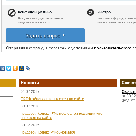
Конфиденциально
Быстро
Все данные будут переданы по
Заполните форму, и уже ч
защищенному каналу.
минут с вами свяжется юр
Задать вопрос
Отправляя форму, я согласен с условиями
пользовательского 
Новости
Скача
01.07.2017
Скачат
от 30.1
ТК РФ обновлен и выложен на сайте
(ред. от
03.07.2016
Трудовой Кодекс РФ в последней редакции уже
выложен на сайте
30.12.2015
Трудовой Кодекс РФ обновился