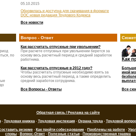
05.10.2015
Обновилась и доступна для скачивания в формате
DOC новая редакция Трудового Кодекса
Все новости
Вопрос - Ответ
Сюже
Как рассчитать отпускные при увольнении?
ериод
При расчете отпускных при увольнении берется за
ться, по
основу весь расчетный период и средний заработок
Как п
работника.
Как рассчитать отпускные в 2012 году?
Больше
Чтобы рассчитать отпускные необходимо взять за
иной мо
основу весь расчетный период, а также определить
безболе
ные
средний заработок сотрудника.
выплаты
 до
Все Вопросы - Ответы
Все сю
Обратная связь / Реклама на сайте
р
-
Трудовая книжка
-
Трудовая инспекция
-
Охрана труда
-
Трудовой вопро
 составить резюме
-
Как пройти собеседование
-
Проблемы на работе
-
Уво
споры
-
Вопрос-Ответ
-
Полезные статьи
-
Производственная травма