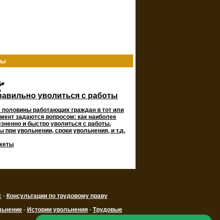
ты
равильно уволиться с работы
 половины работающих граждан в тот или
мент задаются вопросом: как наиболее
зненно и быстро уволиться с работы,
 при увольнении, сроки увольнения, и т.д.
жеты
с
-
Консультации по трудовому праву
льнение
-
Истории увольнения
-
Трудовые