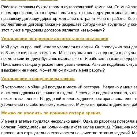
Работаю старшим бухгалтером в аутсорсинговой компании. Со мной за
в нем прописано, что в случае, если я устроюсь в другую компанию по
правовому договору директор компании отстранит меня от работы. Корп
коллективный договор также не разрешает сотрудникам трудиться у кон
этот пункт в трудовом договоре является незаконным?
Увольнение по причине алкогольного опьянения
Мой друг на прошлой неделе уволился из армии. Он прослужил там два
событие с широким размахом. Мы прогуляли все выходные, и в результ
после распития двух бутылок шампанского. Я работаю на железнодоро
Начальник станции угрожает мне увольнением. Раньше подобных ситуа
взысканий не имею, может ли он лишить меня работы?
Увольнение с нарушением закона
Я устроилась мойщицей посуды в местный ресторан. Недавно у меня за
с остеохондрозом поясничного отдела. Через две недели я узнала, что 
никакого заявления. В трудовой книжке кадровик ресторана сослался на
увольнении по собственному желанию. Можно ли признать действия ра
Можно ли уволить по причине потери зрения
У меня в ателье трудятся несколько швей. Одна из работниц потеряла 
болезни (находилась на больничном листе более месяца). Женщина носи
плохое, что отрицательно сказывается на качестве готовых изделий. М