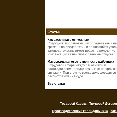
Статьи
Как рассчитать отпускные
Сотрудник, проработавший определенный п
времени на предприятии и решившийся уволи
законодательству имеет право на получение
компенсации за неиспользованные отпуска.
Материальная ответственность работника
В трудовой сфере между работником и
работодателем нередко возникают конфликт
ситуации. При этом не всегда дело доводится
рассмотрения их в суде.
Все статьи
Трудовой Кодекс
-
Трудовой Догово
Производственный календарь 2014
-
Как