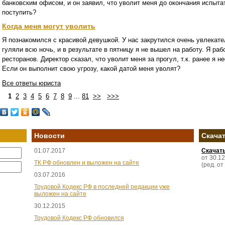
банковским офисом, и он заявил, что уволит меня до окончания испыта
поступить?
Когда меня могут уволить
Я познакомился с красивой девушкой. У нас закрутился очень увлекат
гуляли всю ночь, и в результате в пятницу я не вышел на работу. Я р
ресторанов. Директор сказал, что уволит меня за прогул, т.к. ранее я 
Если он выполнит свою угрозу, какой датой меня уволят?
Все ответы юриста
1
2
3
4
5
6
7
8
9
...
81
>>
>>>
Новости
Скача
01.07.2017
Скачат
от 30.1
ТК РФ обновлен и выложен на сайте
(ред. от
03.07.2016
Трудовой Кодекс РФ в последней редакции уже
выложен на сайте
30.12.2015
Трудовой Кодекс РФ обновился