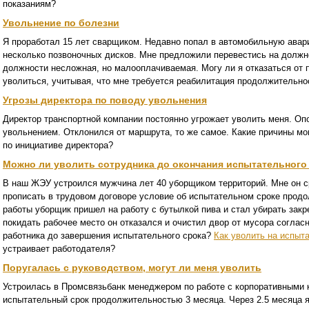
показаниям?
Увольнение по болезни
Я проработал 15 лет сварщиком. Недавно попал в автомобильную авари
несколько позвоночных дисков. Мне предложили перевестись на должно
должности несложная, но малооплачиваемая. Могу ли я отказаться от
уволиться, учитывая, что мне требуется реабилитация продолжительно
Угрозы директора по поводу увольнения
Директор транспортной компании постоянно угрожает уволить меня. Опо
увольнением. Отклонился от маршрута, то же самое. Какие причины мо
по инициативе директора?
Можно ли уволить сотрудника до окончания испытательного
В наш ЖЭУ устроился мужчина лет 40 уборщиком территорий. Мне он ср
прописать в трудовом договоре условие об испытательном сроке прод
работы уборщик пришел на работу с бутылкой пива и стал убирать зак
покидать рабочее место он отказался и очистил двор от мусора согласн
работника до завершения испытательного срока?
Как уволить на испыт
устраивает работодателя?
Поругалась с руководством, могут ли меня уволить
Устроилась в Промсвязьбанк менеджером по работе с корпоративными 
испытательный срок продолжительностью 3 месяца. Через 2.5 месяца 