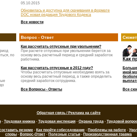
05.10.2015
Обновилась и доступна для скачивания в формате
DOC новая редакция Трудового Кодекса
Все новости
Вопрос - Ответ
Сюже
Как рассчитать отпускные при увольнении?
ериод
При расчете отпускных при увольнении берется за
ться, по
основу весь расчетный период и средний заработок
Как п
работника.
Как рассчитать отпускные в 2012 году?
Больше
Чтобы рассчитать отпускные необходимо взять за
иной мо
основу весь расчетный период, а также определить
безболе
ные
средний заработок сотрудника.
выплаты
 до
Все Вопросы - Ответы
Все сю
Обратная связь / Реклама на сайте
р
-
Трудовая книжка
-
Трудовая инспекция
-
Охрана труда
-
Трудовой вопро
 составить резюме
-
Как пройти собеседование
-
Проблемы на работе
-
Уво
споры
-
Вопрос-Ответ
-
Полезные статьи
-
Производственная травма