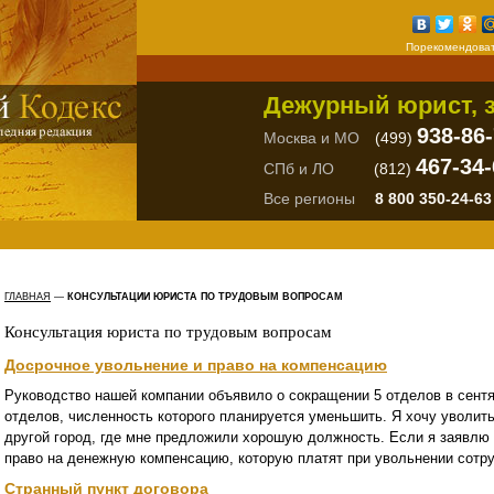
Порекомендоват
Дежурный юрист, з
938-86
Москва и МО
(499)
467-34-
СПб и ЛО
(812)
Все регионы
8 800 350-24-63
ГЛАВНАЯ
—
КОНСУЛЬТАЦИИ ЮРИСТА ПО ТРУДОВЫМ ВОПРОСАМ
Консультация юриста по трудовым вопросам
Досрочное увольнение и право на компенсацию
Руководство нашей компании объявило о сокращении 5 отделов в сентяб
отделов, численность которого планируется уменьшить. Я хочу уволитьс
другой город, где мне предложили хорошую должность. Если я заявлю 
право на денежную компенсацию, которую платят при увольнении сотр
Странный пункт договора