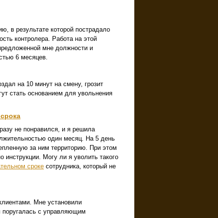
ю, в результате которой пострадало
сть контролера. Работа на этой
 предложенной мне должности и
стью 6 месяцев.
здал на 10 минут на смену, грозит
гут стать основанием для увольнения
 срока
азу не понравился, и я решила
олжительностью один месяц. На 5 день
репленную за ним территорию. При этом
о инструкции. Могу ли я уволить такого
ательном сроке
сотрудника, который не
клиентами. Мне установили
я поругалась с управляющим