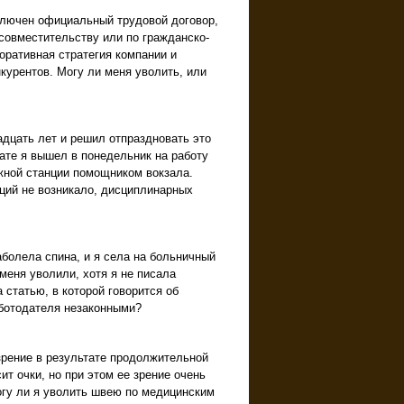
ключен официальный трудовой договор,
 совместительству или по гражданско-
оративная стратегия компании и
курентов. Могу ли меня уволить, или
дцать лет и решил отпраздновать это
ате я вышел в понедельник на работу
жной станции помощником вокзала.
ций не возникало, дисциплинарных
болела спина, и я села на больничный
меня уволили, хотя я не писала
 статью, в которой говорится об
ботодателя незаконными?
зрение в результате продолжительной
т очки, но при этом ее зрение очень
огу ли я уволить швею по медицинским