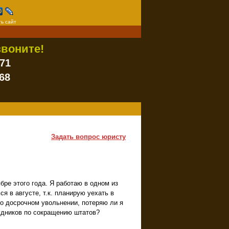
ь сайт
воните!
-71
68
Задать вопрос юристу
ре этого года. Я работаю в одном из
я в августе, т.к. планирую уехать в
о досрочном увольнении, потеряю ли я
удников по сокращению штатов?