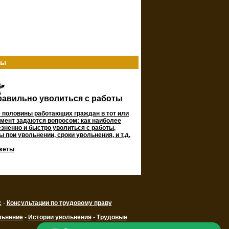
ты
равильно уволиться с работы
 половины работающих граждан в тот или
мент задаются вопросом: как наиболее
зненно и быстро уволиться с работы,
 при увольнении, сроки увольнения, и т.д.
жеты
с
-
Консультации по трудовому праву
льнение
-
Истории увольнения
-
Трудовые