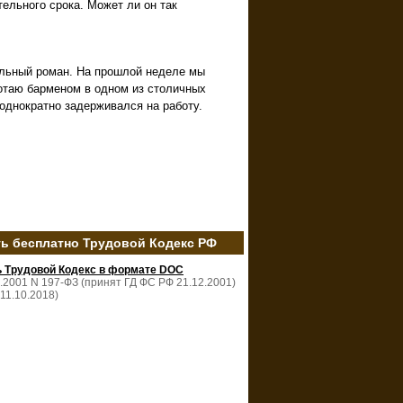
тельного срока. Может ли он так
ельный роман. На прошлой неделе мы
аботаю барменом в одном из столичных
неоднократно задерживался на работу.
ть бесплатно Трудовой Кодекс РФ
ь Трудовой Кодекс в формате DOC
2.2001 N 197-ФЗ (принят ГД ФС РФ 21.12.2001)
 11.10.2018)