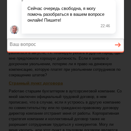
ГЛАВНАЯ
—
КОНСУЛЬТАЦИИ ЮРИСТА ПО ТРУДОВЫМ ВОПРОСАМ
Задать вопрос юристу
Консультация юриста по трудовым
вопросам
Досрочное увольнение и право на компенсацию
Руководство нашей компании объявило о сокращении 5
отделов в сентябре этого года. Я работаю в одном из отделов,
численность которого планируется уменьшить. Я хочу
уволиться в августе, т.к. планирую уехать в другой город, где
мне предложили хорошую должность. Если я заявлю о
досрочном увольнении, потеряю ли я право на денежную
компенсацию, которую платят при увольнении сотрудников по
сокращению штатов?
Странный пункт договора
Работаю старшим бухгалтером в аутсорсинговой компании. Со
мной заключен официальный трудовой договор, в нем
прописано, что в случае, если я устроюсь в другую компанию
по совместительству или по гражданско-правовому договору
директор компании отстранит меня от работы. Корпоративная
стратегия компании и коллективный договор также не
разрешает сотрудникам трудиться у конкурентов. Могу ли
меня уволить, или этот пункт в трудовом договоре является