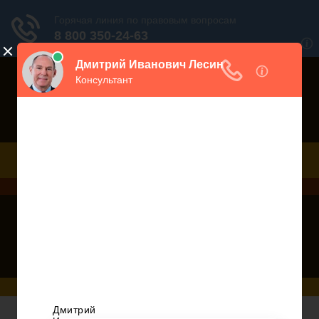
Порекомендовать сайт
Дежурный юрист, звоните!
938-86-71
Москва и МО
(499)
467-34-68
СПб и ЛО
(812)
Все регионы
8 800 350-24-63