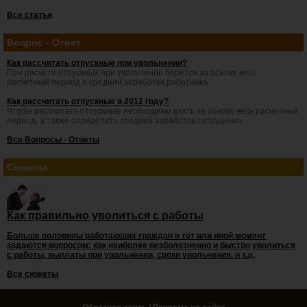
Все статьи
Вопрос - Ответ
Как рассчитать отпускные при увольнении?
При расчете отпускных при увольнении берется за основу весь
расчетный период и средний заработок работника.
Как рассчитать отпускные в 2012 году?
Чтобы рассчитать отпускные необходимо взять за основу весь расчетный
период, а также определить средний заработок сотрудника.
Все Вопросы - Ответы
Сюжеты
Как правильно уволиться с работы
Больше половины работающих граждан в тот или иной момент
задаются вопросом: как наиболее безболезненно и быстро уволиться
с работы, выплаты при увольнении, сроки увольнения, и т.д.
Все сюжеты