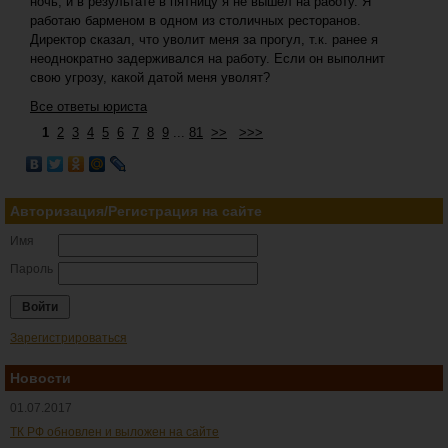
ночь, и в результате в пятницу я не вышел на работу. Я
работаю барменом в одном из столичных ресторанов.
Директор сказал, что уволит меня за прогул, т.к. ранее я
неоднократно задерживался на работу. Если он выполнит
свою угрозу, какой датой меня уволят?
Все ответы юриста
1
2
3
4
5
6
7
8
9
...
81
>>
>>>
Авторизация/Регистрация на сайте
Имя
Пароль
Зарегистрироваться
Новости
01.07.2017
ТК РФ обновлен и выложен на сайте