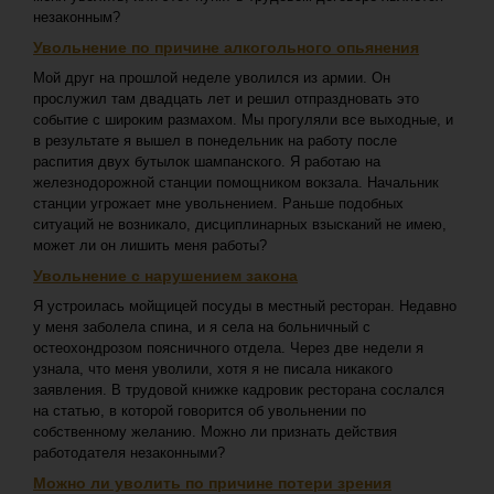
незаконным?
Увольнение по причине алкогольного опьянения
Мой друг на прошлой неделе уволился из армии. Он
прослужил там двадцать лет и решил отпраздновать это
событие с широким размахом. Мы прогуляли все выходные, и
в результате я вышел в понедельник на работу после
распития двух бутылок шампанского. Я работаю на
железнодорожной станции помощником вокзала. Начальник
станции угрожает мне увольнением. Раньше подобных
ситуаций не возникало, дисциплинарных взысканий не имею,
может ли он лишить меня работы?
Увольнение с нарушением закона
Я устроилась мойщицей посуды в местный ресторан. Недавно
у меня заболела спина, и я села на больничный с
остеохондрозом поясничного отдела. Через две недели я
узнала, что меня уволили, хотя я не писала никакого
заявления. В трудовой книжке кадровик ресторана сослался
на статью, в которой говорится об увольнении по
собственному желанию. Можно ли признать действия
работодателя незаконными?
Можно ли уволить по причине потери зрения