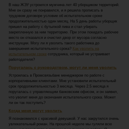
В наш ЖЭУ устроился мужчина лет 40 уборщиком территорий.
Мне он сразу не понравился, и я решила прописать в
трудовом договоре условие об испытательном сроке
продолжительностью один месяц. На 5 день работы уборщик
пришел на работу с бутылкой пива и стал убирать
закрепленную за ним территорию. При этом покидать рабочее
место он отказался и очистил двор от мусора согласно
инструкции. Могу ли я уволить такого работника до
завершения испытательного срока?
Как уволить на
испытательном сроке
сотрудника, который не устраивает
работодателя?
Поругалась с руководством, могут ли меня уволить
Устроилась в Промсвязьбанк менеджером по работе с
корпоративными клиентами. Мне установили испытательный
срок продолжительностью 3 месяца. Через 2.5 месяца я
поругалась с управляющим банковским офисом, и он заявил,
что уволит меня до окончания испытательного срока. Может
ли он так поступить?
Когда меня могут уволить
Я познакомился с красивой девушкой. У нас закрутился очень
увлекательный роман. На прошлой неделе мы гуляли всю