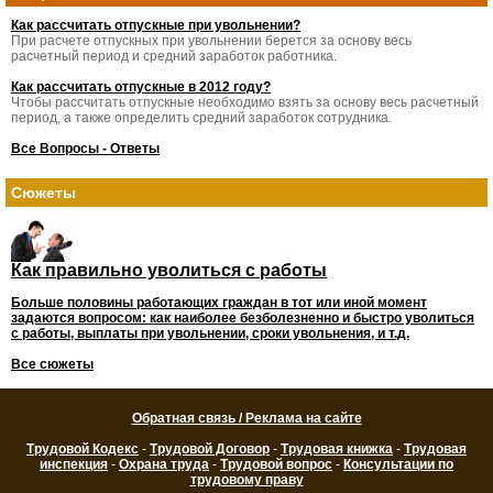
Как рассчитать отпускные при увольнении?
При расчете отпускных при увольнении берется за основу весь
расчетный период и средний заработок работника.
Как рассчитать отпускные в 2012 году?
Чтобы рассчитать отпускные необходимо взять за основу весь расчетный
период, а также определить средний заработок сотрудника.
Все Вопросы - Ответы
Сюжеты
Как правильно уволиться с работы
Больше половины работающих граждан в тот или иной момент
задаются вопросом: как наиболее безболезненно и быстро уволиться
с работы, выплаты при увольнении, сроки увольнения, и т.д.
Все сюжеты
Обратная связь / Реклама на сайте
Трудовой Кодекс
-
Трудовой Договор
-
Трудовая книжка
-
Трудовая
инспекция
-
Охрана труда
-
Трудовой вопрос
-
Консультации по
трудовому праву