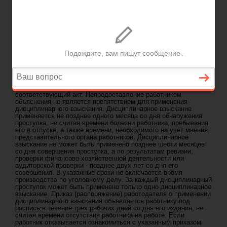
ГЛАВНАЯ
—
ГЛАВА 30. ДИСЦИПЛИНА ТРУДА
-
СТ 193 ТК РФ. ПОРЯДОК ПРИМЕНЕНИЯ
Задать вопрос юристу
ДИСЦИПЛИНАРНЫХ ВЗЫСКАНИЙ
ст 193 ТК РФ. Порядок применения
дисциплинарных взысканий
До применения дисциплинарного взыскания работодатель
должен затребовать от работника письменное объяснение.
Если по истечении двух рабочих дней указанное объяснение
работником не предоставлено, то составляется
соответствующий акт. Непредоставление работником
объяснения не является препятствием для применения
дисциплинарного взыскания. Дисциплинарное взыскание
применяется не позднее одного месяца со дня обнаружения
проступка, не считая времени болезни работника, пребывания
его в отпуске, а также времени, необходимого на учет мнения
представительного органа работников. Дисциплинарное
взыскание не может быть применено позднее шести месяцев
со дня совершения проступка, а по результатам ревизии,
проверки финансово-хозяйственной деятельности или
аудиторской проверки - позднее двух лет со дня его
совершения. В указанные сроки не включается время
производства по уголовному делу. За каждый дисциплинарный
проступок может быть применено только одно дисциплинарное
взыскание. Приказ (распоряжение) работодателя о применении
дисциплинарного взыскания объявляется работнику под
роспись в течение трех рабочих дней со дня его издания, не
считая времени отсутствия работника на работе. Если
работник отказывается ознакомиться с указанным приказом