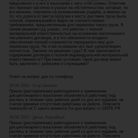
предъявило к у иск о взыскании с него этой суммы. Ответчик
иск признал частично и указал на обстоятельства, которые, по
его мнению, повлияли на возникновение ущерба, а именно на
то, что дорога от места погрузки к месту доставки груза была
плохой, опрокинувшийся бидон не соответствовал
требованиям, предъявленным для перевозки такого груза. В
своем решении суд указал, что работал с полной
материальной ответственностью на основании заключенного
письменного договора, и в его обязанности входило
обеспечение полной сохранности переданного ему для
перевозки груза. На этом основании иск был удовлетворен
полностью. Законно ли решение суда? В чем заключается
содержание договора о полной индивидуальной материальной
ответственности? При каких условиях такой договор может
быть заключен с рабочими и служащими?
Ответ на вопрос дан по телефону.
28.06.2015 - Егор Шилкин
Приказ (распоряжение) работодателя о применении
дисциплинарного взыскания объявляется работнику под
роспись в течение трех рабочих дней со дня его издания, не
считая времени отсутствия работника на работе. Поясните
пожалуйста! С какого момента 3-и дня вопрос ст.193ТК РФ
28.06.2015 - Денис Корнийчук
Приказ (распоряжение) работодателя о применении
дисциплинарного взыскания объявляется работнику под
роспись в течение трех рабочих дней со дня его издания, не
считая времени отсутствия работника на работе. Поясните