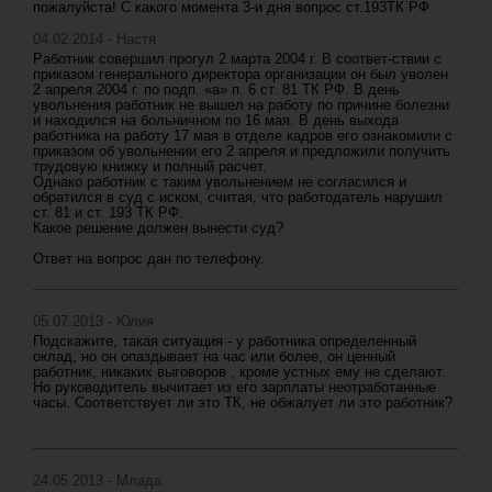
пожалуйста! С какого момента 3-и дня вопрос ст.193ТК РФ
04.02.2014 - Настя
Работник совершил прогул 2 марта 2004 г. В соответ-ствии с
приказом генерального директора организации он был уволен
2 апреля 2004 г. по подп. «а» п. 6 ст. 81 ТК РФ. В день
увольнения работник не вышел на работу по причине болезни
и находился на больничном по 16 мая. В день выхода
работника на работу 17 мая в отделе кадров его ознакомили с
приказом об увольнении его 2 апреля и предложили получить
трудовую книжку и полный расчет.
Однако работник с таким увольнением не согласился и
обратился в суд с иском, считая, что работодатель нарушил
ст. 81 и ст. 193 ТК РФ.
Какое решение должен вынести суд?
Ответ на вопрос дан по телефону.
05.07.2013 - Юлия
Подскажите, такая ситуация - у работника определенный
оклад, но он опаздывает на час или более, он ценный
работник, никаких выговоров , кроме устных ему не сделают.
Но руководитель вычитает из его зарплаты неотработанные
часы. Соответствует ли это ТК, не обжалует ли это работник?
24.05.2013 - Млада