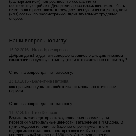
(распоряжением) под роспись, то составляется
соответствующий акт. Дисциплинарное взыскание может быть
обжаловано работником в государственную инспекцию труда и
(или) органы по рассмотрению индивидуальных трудовых
споров.
Ваши вопросы юристу:
15.02.2016 - Игорь Краснорепов
Добрый день! Будет ли совершена запись о дисциплинарном
взыскании в трудовую книжку ,если это замечание по приказу?
Ответ на вопрос дан по телефону.
13.10.2015 - Валентина Петрова
как правильно уволить работника по марально-этическим
нормам
Ответ на вопрос дан по телефону.
14.07.2015 - Егор Косарев
Водитель-экспедитор аптекоуправления получил для
перевозки материальные ценности, затаренные в 4 бидона. В
пути следования один из бидонов опрокинулся, и его
содержимое вылилось, чем организации был причинен
материальный ущерб на 1660 руб. Аптекоуправление