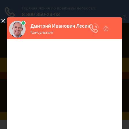
Порекомендовать сайт
Дежурный юрист, звоните!
938-86-71
Москва и МО
(499)
467-34-68
СПб и ЛО
(812)
Все регионы
8 800 350-24-63
Трудовой Кодекс РФ - Статья 193 ТК РФ.