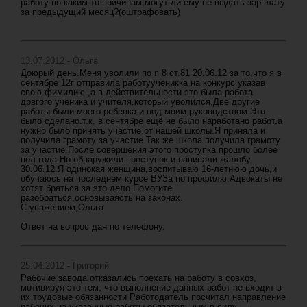
работу по каким то причинам,могут ли ему не выдать зарплату
за предыдущий месяц?(оштрафовать)
13.07.2012 - Ольга
Доюрый день.Меня уволили по п 8 ст.81 20.06.12 за то,что я в
сентябре 12г отправила работуученикка на конкурс указав
свою фимилию ,а в действительности это была работа
дрвгого ученика и учителя.который уволился.Две другие
работы были моего ребенка и под моим руководством.Это
было сделано.т.к. в сентябре ещё не было наработано работ,а
нужно было принять участие от нашей школы.Я приняла и
получила грамоту за участие.Так же школа получила грамоту
за участие.После совершения этого проступка прошло более
пол года.Но обнаружили проступок и написали жалобу
30.06.12.Я одинокая женщина,воспитываю 16-летнюю дочь,и
обучаюсь на последнем курсе ВУЗа по профилю.Адвокаты не
хотят браться за это дело.Помогите
разобраться,основываясть на законах.
С уважением,Ольга
Ответ на вопрос дан по телефону.
25.04.2012 - Григорий
Рабочие завода отказались поехать на работу в совхоз,
мотивируя это тем, что выполнение данных работ не входит в
их трудовые обязанности Работодатель посчитал направление
рабочих на указанные работы обязательным в силу