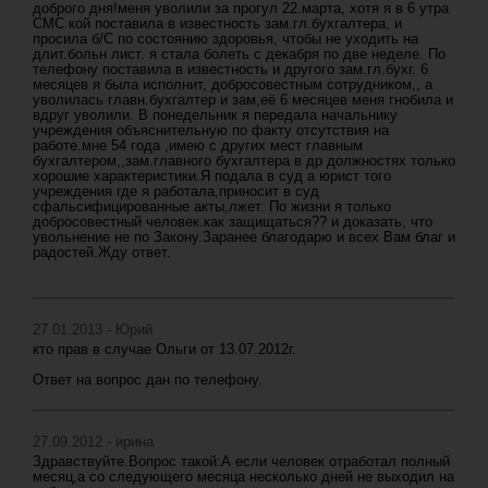
доброго дня!меня уволили за прогул 22.марта, хотя я в 6 утра
СМС кой поставила в известность зам.гл.бухгалтера, и
просила б/С по состоянию здоровья, чтобы не уходить на
длит.больн лист. я стала болеть с декабря по две неделе. По
телефону поставила в известность и другого зам.гл.бухг. 6
месяцев я была исполнит, добросовестным сотрудником,, а
уволилась главн.бухгалтер и зам,её 6 месяцев меня гнобила и
вдруг уволили. В понедельник я передала начальнику
учреждения объяснительную по факту отсутствия на
работе.мне 54 года ,имею с других мест главным
бухгалтером,,зам.главного бухгалтера в др должностях только
хорошие характеристики.Я подала в суд а юрист того
учреждения где я работала,приносит в суд
сфальсифицированные акты,лжет. По жизни я только
добросовестный человек.как защищаться?? и доказать, что
увольнение не по Закону.Заранее благодарю и всех Вам благ и
радостей.Жду ответ.
27.01.2013 - Юрий
кто прав в случае Ольги от 13.07.2012г.
Ответ на вопрос дан по телефону.
27.09.2012 - ирина
Здравствуйте.Вопрос такой:А если человек отработал полный
месяц,а со следующего месяца несколько дней не выходил на