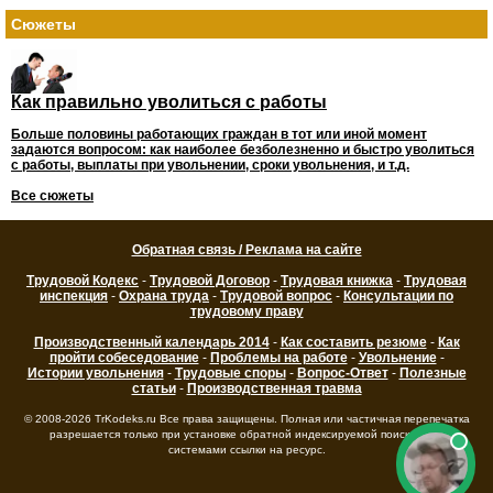
Сюжеты
Как правильно уволиться с работы
Больше половины работающих граждан в тот или иной момент
задаются вопросом: как наиболее безболезненно и быстро уволиться
с работы, выплаты при увольнении, сроки увольнения, и т.д.
Все сюжеты
Обратная связь / Реклама на сайте
Трудовой Кодекс
-
Трудовой Договор
-
Трудовая книжка
-
Трудовая
инспекция
-
Охрана труда
-
Трудовой вопрос
-
Консультации по
трудовому праву
Производственный календарь 2014
-
Как составить резюме
-
Как
пройти собеседование
-
Проблемы на работе
-
Увольнение
-
Истории увольнения
-
Трудовые споры
-
Вопрос-Ответ
-
Полезные
статьи
-
Производственная травма
© 2008-2026 TrKodeks.ru Все права защищены. Полная или частичная перепечатка
разрешается только при установке обратной индексируемой поисковыми
системами ссылки на ресурс.