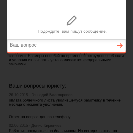
ГЛАВНАЯ
—
ГЛАВА 28. ДРУГИЕ ГАРАНТИИ И КОМПЕНСАЦИИ
-
СТ 183 ТК РФ.
ГАРАНТИИ РАБОТНИКУ ПРИ ВРЕМЕННОЙ НЕТРУДОСПОСОБНОСТИ
Задать вопрос юристу
ст 183 ТК РФ. Гарантии работнику при
временной нетрудоспособности
При временной нетрудоспособности работодатель
выплачивает работнику пособие по временной
нетрудоспособности в соответствии с федеральными
законами. Размеры пособий по временной нетрудоспособности
и условия их выплаты устанавливаются федеральными
законами.
Ваши вопросы юристу:
26.10.2015 - Геннадий Благонравов
оплата болничного листа уволившемуся работнику в течение
месяца с момента уволнения.
Ответ на вопрос дан по телефону.
02.06.2015 - Денис Кирюнчев
Работник находиться на больничном. Но сегодня вышел на