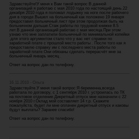
Здравствуйте!У меня к Вам такой вопрос:В данной
организаций я работаю с мая 2010 года по настоящий день.22
декабря 2010 года я поломал лодыжку на ноге после рабочего
дня в городе.Вышел на больничный как положено 19 января
предоставил больничный лист при этом продолжая быть на
больничном дальше.Стаж работы по трудовой книжке 8.5
лет.В данной организаций работаю с мая месяца.При этом
узнаю что мне заплатили больничный по минимальной копейки
.для этого аргументом стало что у вас нет справки по
заработной плате с прошлой место работы . После того как я
предоставлю справку им с последнего места работы по
заработной плате.Они обязаны сделать перерасчёт мне за
больничный январь месяц .
Ответ на вопрос дан по телефону.
16.11.2010 - Ольга
Здравствуйте.У меня такой вопрос:Я беременна,всегда
работала по договору, с 1 сентября 2010 г. устроилась по ТК
на почтовое отделение.Дикретный отпуск мне назначили с 22
ноября 2010 г.Оклад мой составляет 14 т.р. Скажите
пожалуйста, будет ли мне оплачен дикретный отпуск и каковы
будут выплаты? Заранее спасибо!
Ответ на вопрос дан по телефону.