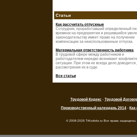
Статьи
Как рассчитать отпускные
Сотрудник, проработавший определенный п
времени на предприятии и решившийся уволи
законодательству имеет право на получение
компенсации за неиспользованные отпуска.
Материальная ответственность работника
В трудовой сфере между работником и
работодателем нередко возникают конфликт
ситуации. При этом не всегда дело доводится
рассмотрения их в суде.
Все статьи
Трудовой Кодекс
-
Трудовой Догово
Производственный календарь 2014
-
Как
© 2008-2026 TrKodeks.ru Все права защищены.