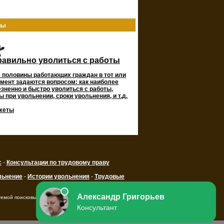
ты
равильно уволиться с работы
 половины работающих граждан в тот или
мент задаются вопросом: как наиболее
зненно и быстро уволиться с работы,
 при увольнении, сроки увольнения, и т.д.
жеты
с
-
Консультации по трудовому праву
льнение
-
Истории увольнения
-
Трудовые
уемой поисковыми системами ссылки на ресурс.