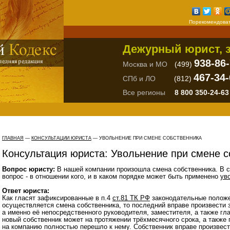
Порекомендоват
Дежурный юрист, з
938-86
Москва и МО
(499)
467-34-
СПб и ЛО
(812)
Все регионы
8 800 350-24-63
ГЛАВНАЯ
—
КОНСУЛЬТАЦИИ ЮРИСТА
— УВОЛЬНЕНИЕ ПРИ СМЕНЕ СОБСТВЕННИКА
Консультация юриста: Увольнение при смене с
Вопрос юристу:
В нашей компании произошла смена собственника. В с
вопрос - в отношении кого, и в каком порядке может быть применено
ув
Ответ юриста:
Как гласят зафиксированные в п.4
ст.81 ТК РФ
законодательные положен
осуществляется смена собственника, то последний вправе произвести 
а именно её непосредственного руководителя, заместителя, а также гл
новый собственник может на протяжении трёхмесячного срока, а также 
на компанию полностью перешло к нему. Собственник вправе произвест