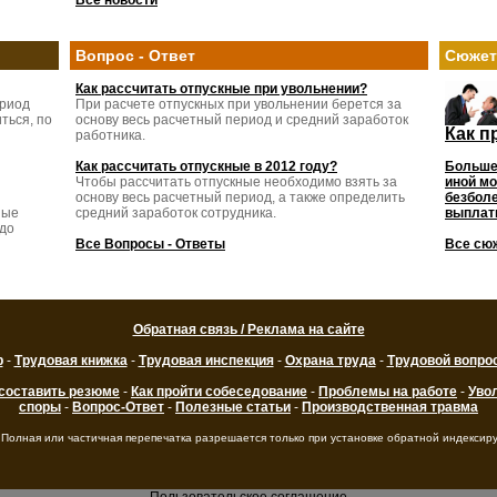
Все новости
Вопрос - Ответ
Сюже
Как рассчитать отпускные при увольнении?
ериод
При расчете отпускных при увольнении берется за
ться, по
основу весь расчетный период и средний заработок
Как п
работника.
Как рассчитать отпускные в 2012 году?
Больше
Чтобы рассчитать отпускные необходимо взять за
иной мо
основу весь расчетный период, а также определить
безболе
ные
средний заработок сотрудника.
выплаты
 до
Все Вопросы - Ответы
Все сю
Обратная связь / Реклама на сайте
р
-
Трудовая книжка
-
Трудовая инспекция
-
Охрана труда
-
Трудовой вопро
 составить резюме
-
Как пройти собеседование
-
Проблемы на работе
-
Уво
споры
-
Вопрос-Ответ
-
Полезные статьи
-
Производственная травма
 Полная или частичная перепечатка разрешается только при установке обратной индексир