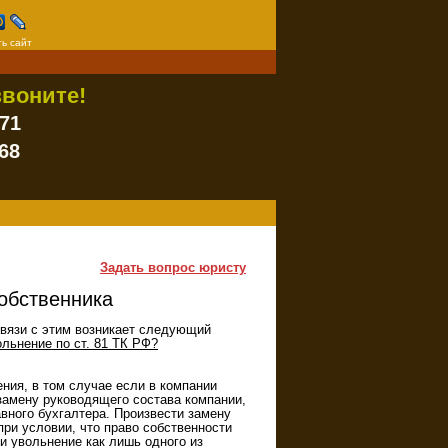
ь сайт
воните!
-71
68
Задать вопрос юристу
обственника
вязи с этим возникает следующий
ольнение по ст. 81 ТК РФ?
ия, в том случае если в компании
замену руководящего состава компании,
авного бухгалтера. Произвести замену
при условии, что право собственности
и увольнение как лишь одного из