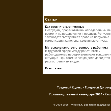
Статьи
Как рассчитать отпускные
Сотрудник, проработавший определенный п
времени на предприятии и решившийся уволи
законодательству имеет право на получение
компенсации за неиспользованные отпуска.
Материальная ответственность работника
В трудовой сфере между работником и
работодателем нередко возникают конфликт
ситуации. При этом не всегда дело доводится
рассмотрения их в суде.
Все статьи
Трудовой Кодекс
-
Трудовой Догово
Производственный календарь 2014
-
Как
© 2008-2026 TrKodeks.ru Все права защищены.