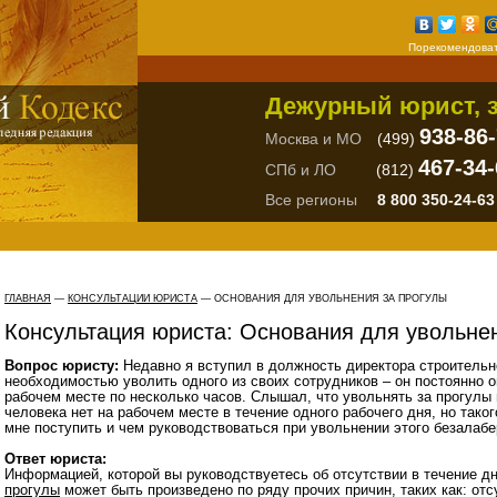
Порекомендоват
Дежурный юрист, з
938-86
Москва и МО
(499)
467-34-
СПб и ЛО
(812)
Все регионы
8 800 350-24-63
ГЛАВНАЯ
—
КОНСУЛЬТАЦИИ ЮРИСТА
— ОСНОВАНИЯ ДЛЯ УВОЛЬНЕНИЯ ЗА ПРОГУЛЫ
Консультация юриста: Основания для увольне
Вопрос юристу:
Недавно я вступил в должность директора строительн
необходимостью уволить одного из своих сотрудников – он постоянно о
рабочем месте по несколько часов. Слышал, что увольнять за прогулы 
человека нет на рабочем месте в течение одного рабочего дня, но тако
мне поступить и чем руководствоваться при увольнении этого безалабе
Ответ юриста:
Информацией, которой вы руководствуетесь об отсутствии в течение д
прогулы
может быть произведено по ряду прочих причин, таких как: отс