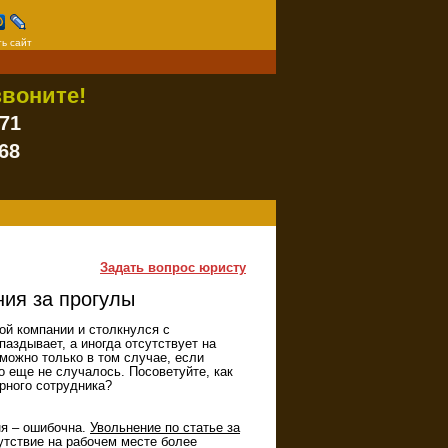
ь сайт
воните!
-71
68
Задать вопрос юристу
ния за прогулы
ой компании и столкнулся с
паздывает, а иногда отсутствует на
можно только в том случае, если
го еще не случалось. Посоветуйте, как
рного сотрудника?
ня – ошибочна.
Увольнение по статье за
утствие на рабочем месте более