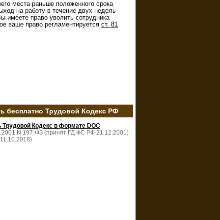
чего места раньше положенного срока
ыход на работу в течение двух недель
Вы имеете право уволить сотрудника
нное ваше право регламентируется
ст. 81
ть бесплатно Трудовой Кодекс РФ
ь Трудовой Кодекс в формате DOC
2.2001 N 197-ФЗ (принят ГД ФС РФ 21.12.2001)
 11.10.2018)