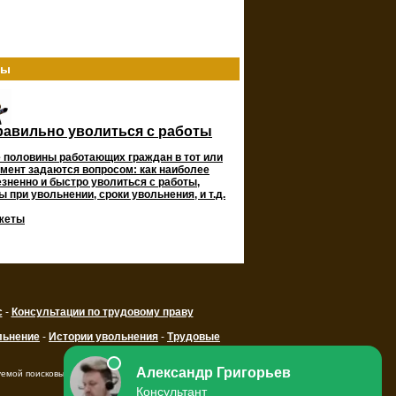
ты
равильно уволиться с работы
 половины работающих граждан в тот или
мент задаются вопросом: как наиболее
зненно и быстро уволиться с работы,
 при увольнении, сроки увольнения, и т.д.
жеты
с
-
Консультации по трудовому праву
льнение
-
Истории увольнения
-
Трудовые
уемой поисковыми системами ссылки на ресурс.