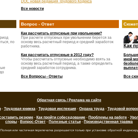
DOC новая редакция Трудового Кодекса
Все новости
Вопрос - Ответ
Сюже
Как рассчитать отпускные при увольнении?
ериод
При расчете отпускных при увольнении берется за
ться, по
основу весь расчетный период и средний заработок
Как п
работника.
Как рассчитать отпускные в 2012 году?
Больше
Чтобы рассчитать отпускные необходимо взять за
иной мо
основу весь расчетный период, а также определить
безболе
ные
средний заработок сотрудника.
выплаты
 до
Все Вопросы - Ответы
Все сю
Обратная связь / Реклама на сайте
р
-
Трудовая книжка
-
Трудовая инспекция
-
Охрана труда
-
Трудовой вопро
 составить резюме
-
Как пройти собеседование
-
Проблемы на работе
-
Уво
споры
-
Вопрос-Ответ
-
Полезные статьи
-
Производственная травма
 Полная или частичная перепечатка разрешается только при установке обратной индексир