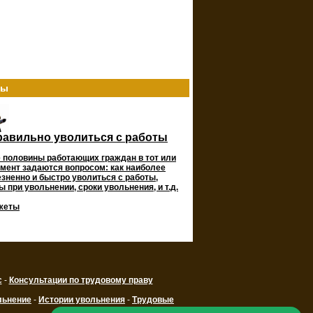
ты
равильно уволиться с работы
 половины работающих граждан в тот или
мент задаются вопросом: как наиболее
зненно и быстро уволиться с работы,
 при увольнении, сроки увольнения, и т.д.
жеты
с
-
Консультации по трудовому праву
льнение
-
Истории увольнения
-
Трудовые