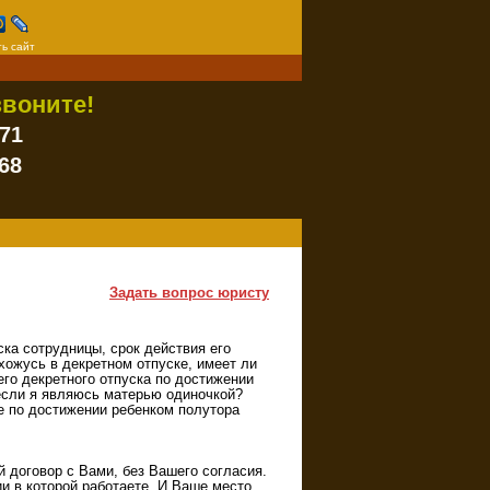
ь сайт
воните!
-71
68
Задать вопрос юристу
ска сотрудницы, срок действия его
ахожусь в декретном отпуске, имеет ли
его декретного отпуска по достижении
 если я являюсь матерью одиночкой?
е по достижении ребенком полутора
й договор с Вами, без Вашего согласия.
и в которой работаете. И Ваше место