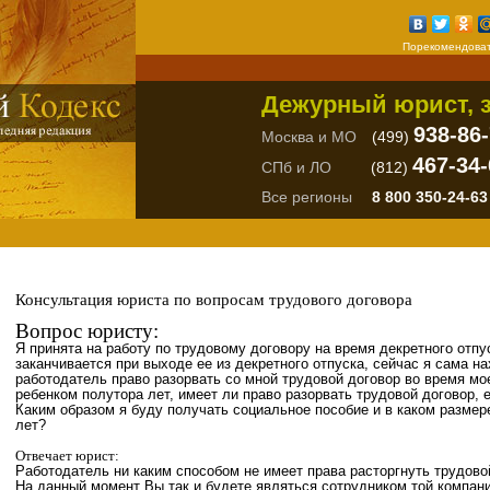
Порекомендоват
Дежурный юрист, з
938-86
Москва и МО
(499)
467-34-
СПб и ЛО
(812)
Все регионы
8 800 350-24-63
Консультация юриста по вопросам трудового договора
Вопрос юристу:
Я принята на работу по трудовому договору на время декретного отпу
заканчивается при выходе ее из декретного отпуска, сейчас я сама н
работодатель право разорвать со мной трудовой договор во время мо
ребенком полутора лет, имеет ли право разорвать трудовой договор,
Каким образом я буду получать социальное пособие и в каком размер
лет?
Отвечает юрист:
Работодатель ни каким способом не имеет права расторгнуть трудово
На данный момент Вы так и будете являться сотрудником той компани