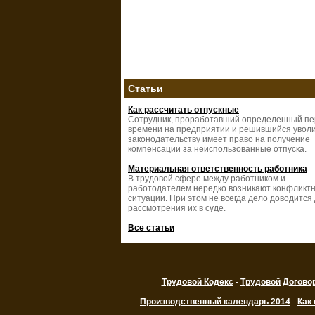
Статьи
Как рассчитать отпускные
Сотрудник, проработавший определенный п
времени на предприятии и решившийся уволи
законодательству имеет право на получение
компенсации за неиспользованные отпуска.
Материальная ответственность работника
В трудовой сфере между работником и
работодателем нередко возникают конфликт
ситуации. При этом не всегда дело доводится
рассмотрения их в суде.
Все статьи
Трудовой Кодекс
-
Трудовой Догово
Производственный календарь 2014
-
Как