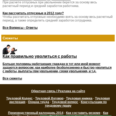
При расчете отпускных при увольнении берется за основу весь
расчетный период и средний заработок работника.
Как рассчитать отпускные в 2012 году?
Чтобы рассчитать отпускные необходимо взять за основу весь расчетный
период, а также определить средний заработок сотрудника.
Все Вопросы - Ответы
Сюжеты
Как правильно уволиться с работы
Больше половины работающих граждан в тот или иной момент
задаются вопросом: как наиболее безболезненно и быстро уволиться
с работы, выплаты при увольнении, сроки увольнения, и т.д.
Все сюжеты
Обратная связь / Реклама на сайте
Трудовой Кодекс
-
Трудовой Договор
-
Трудовая книжка
-
Трудовая
инспекция
-
Охрана труда
-
Трудовой вопрос
-
Консультации по
трудовому праву
Производственный календарь 2014
-
Как составить резюме
-
Как