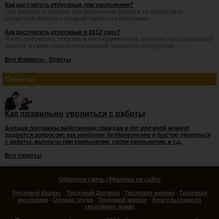
Как рассчитать отпускные при увольнении?
При расчете отпускных при увольнении берется за основу весь
расчетный период и средний заработок работника.
Как рассчитать отпускные в 2012 году?
Чтобы рассчитать отпускные необходимо взять за основу весь расчетный
период, а также определить средний заработок сотрудника.
Все Вопросы - Ответы
Сюжеты
Как правильно уволиться с работы
Больше половины работающих граждан в тот или иной момент
задаются вопросом: как наиболее безболезненно и быстро уволиться
с работы, выплаты при увольнении, сроки увольнения, и т.д.
Все сюжеты
Обратная связь / Реклама на сайте
Трудовой Кодекс
-
Трудовой Договор
-
Трудовая книжка
-
Трудовая
инспекция
-
Охрана труда
-
Трудовой вопрос
-
Консультации по
трудовому праву