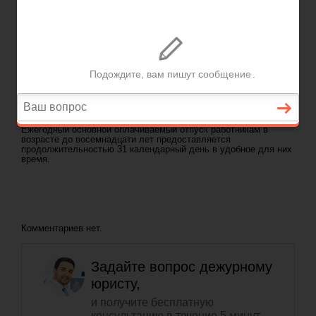
ГЛАВНАЯ
—
ГЛАВА 42. ОСОБЕННОСТИ РЕГУЛИРОВАНИЯ ТРУДА РАБОТНИКОВ В
ВОЗРАСТЕ ДО ВОСЕМНАДЦАТИ ЛЕТ
-
СТ 267 ТК РФ. ЕЖЕГОДНЫЙ ОСНОВНОЙ
ОПЛАЧИВАЕМЫЙ ОТПУСК РАБОТНИКАМ В ВОЗРАСТЕ ДО ВОСЕМНАДЦАТИ ЛЕТ
Задать вопрос юристу
ст 267 ТК РФ. Ежегодный основной
оплачиваемый отпуск работникам в
возрасте до восемнадцати лет
Ежегодный основной оплачиваемый отпуск работникам в
возрасте до восемнадцати лет предоставляется
продолжительностью 31 календарный день в удобное для них
время.
Комментариев нет.
Задайте вопрос дежурному
юристу,
и получите бесплатную
консультацию в течение 5 минут.