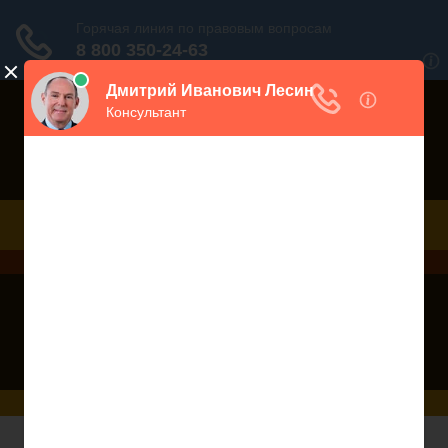
Порекомендовать сайт
Дежурный юрист, звоните!
938-86-71
Москва и МО
(499)
467-34-68
СПб и ЛО
(812)
Все регионы
8 800 350-24-63
Трудовой Кодекс РФ - Статья 267 ТК РФ.