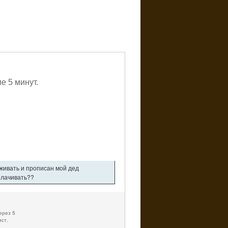
е 5 минут.
оживать и прописан мой дед
плачивать??
ерез 5
ист.