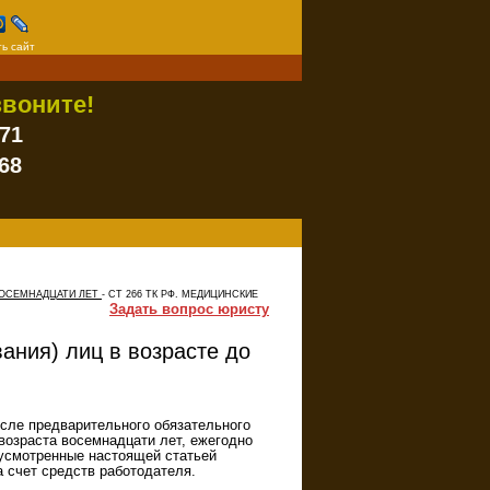
ь сайт
воните!
-71
68
 ВОСЕМНАДЦАТИ ЛЕТ
-
СТ 266 ТК РФ. МЕДИЦИНСКИЕ
Задать вопрос юристу
ания) лиц в возрасте до
осле предварительного обязательного
возраста восемнадцати лет, ежегодно
усмотренные настоящей статьей
 счет средств работодателя.