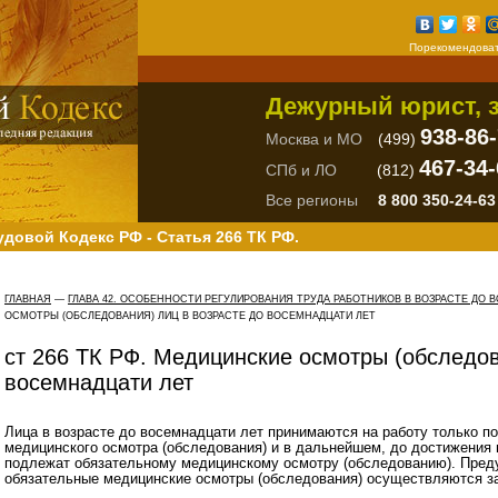
Порекомендоват
Дежурный юрист, з
938-86
Москва и МО
(499)
467-34-
СПб и ЛО
(812)
Все регионы
8 800 350-24-63
удовой Кодекс РФ - Статья 266 ТК РФ.
ГЛАВНАЯ
—
ГЛАВА 42. ОСОБЕННОСТИ РЕГУЛИРОВАНИЯ ТРУДА РАБОТНИКОВ В ВОЗРАСТЕ ДО
ОСМОТРЫ (ОБСЛЕДОВАНИЯ) ЛИЦ В ВОЗРАСТЕ ДО ВОСЕМНАДЦАТИ ЛЕТ
ст 266 ТК РФ. Медицинские осмотры (обследов
восемнадцати лет
Лица в возрасте до восемнадцати лет принимаются на работу только п
медицинского осмотра (обследования) и в дальнейшем, до достижения 
подлежат обязательному медицинскому осмотру (обследованию). Пред
обязательные медицинские осмотры (обследования) осуществляются за