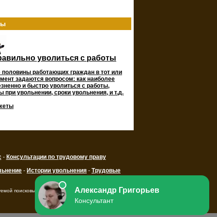
ты
равильно уволиться с работы
 половины работающих граждан в тот или
мент задаются вопросом: как наиболее
зненно и быстро уволиться с работы,
 при увольнении, сроки увольнения, и т.д.
жеты
с
-
Консультации по трудовому праву
льнение
-
Истории увольнения
-
Трудовые
уемой поисковыми системами ссылки на ресурс.