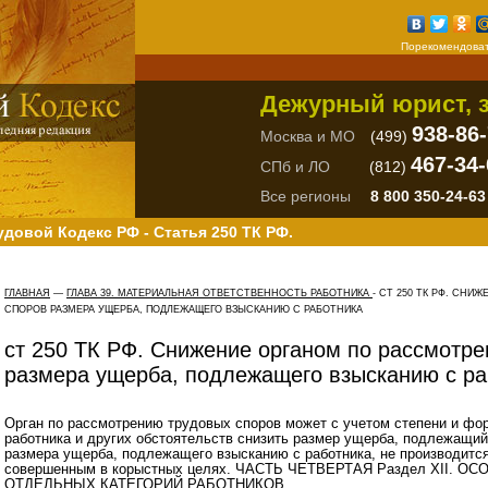
Порекомендоват
Дежурный юрист, з
938-86
Москва и МО
(499)
467-34-
СПб и ЛО
(812)
Все регионы
8 800 350-24-63
удовой Кодекс РФ - Статья 250 ТК РФ.
ГЛАВНАЯ
—
ГЛАВА 39. МАТЕРИАЛЬНАЯ ОТВЕТСТВЕННОСТЬ РАБОТНИКА
-
СТ 250 ТК РФ. СНИ
СПОРОВ РАЗМЕРА УЩЕРБА, ПОДЛЕЖАЩЕГО ВЗЫСКАНИЮ С РАБОТНИКА
ст 250 ТК РФ. Снижение органом по рассмотр
размера ущерба, подлежащего взысканию с ра
Орган по рассмотрению трудовых споров может с учетом степени и фо
работника и других обстоятельств снизить размер ущерба, подлежащий
размера ущерба, подлежащего взысканию с работника, не производитс
совершенным в корыстных целях. ЧАСТЬ ЧЕТВЕРТАЯ Раздел XII.
ОТДЕЛЬНЫХ КАТЕГОРИЙ РАБОТНИКОВ