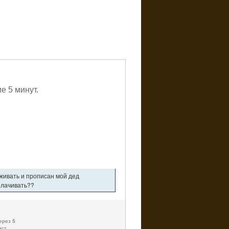
е 5 минут.
оживать и прописан мой дед
плачивать??
ерез 5
ист.