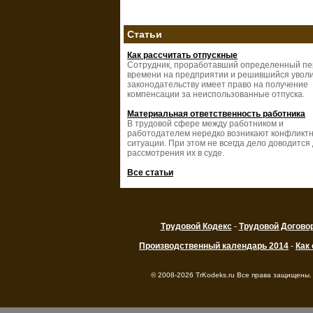
Статьи
Как рассчитать отпускные
Сотрудник, проработавший определенный п
времени на предприятии и решившийся уволи
законодательству имеет право на получение
компенсации за неиспользованные отпуска.
Материальная ответственность работника
В трудовой сфере между работником и
работодателем нередко возникают конфликт
ситуации. При этом не всегда дело доводится
рассмотрения их в суде.
Все статьи
Трудовой Кодекс
-
Трудовой Догово
Производственный календарь 2014
-
Как
© 2008-2026 TrKodeks.ru Все права защищены.