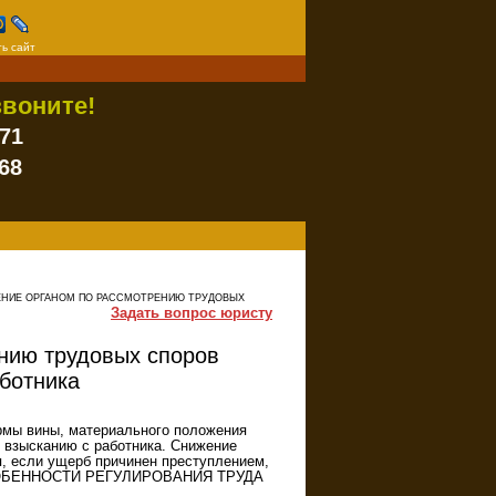
ь сайт
воните!
-71
68
ЖЕНИЕ ОРГАНОМ ПО РАССМОТРЕНИЮ ТРУДОВЫХ
Задать вопрос юристу
ению трудовых споров
ботника
рмы вины, материального положения
 взысканию с работника. Снижение
я, если ущерб причинен преступлением,
 ОСОБЕННОСТИ РЕГУЛИРОВАНИЯ ТРУДА