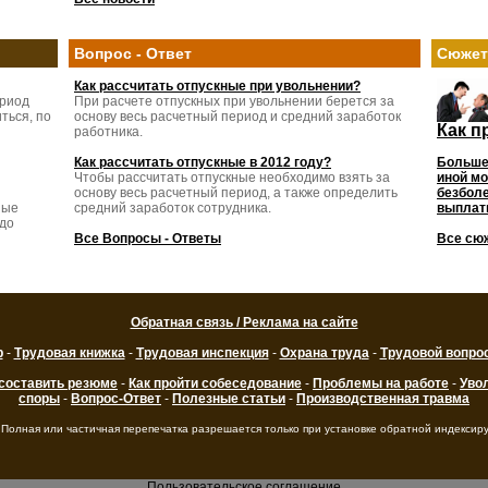
Вопрос - Ответ
Сюже
Как рассчитать отпускные при увольнении?
ериод
При расчете отпускных при увольнении берется за
ться, по
основу весь расчетный период и средний заработок
Как п
работника.
Как рассчитать отпускные в 2012 году?
Больше
Чтобы рассчитать отпускные необходимо взять за
иной мо
основу весь расчетный период, а также определить
безболе
ные
средний заработок сотрудника.
выплаты
 до
Все Вопросы - Ответы
Все сю
Обратная связь / Реклама на сайте
р
-
Трудовая книжка
-
Трудовая инспекция
-
Охрана труда
-
Трудовой вопро
 составить резюме
-
Как пройти собеседование
-
Проблемы на работе
-
Уво
споры
-
Вопрос-Ответ
-
Полезные статьи
-
Производственная травма
 Полная или частичная перепечатка разрешается только при установке обратной индексир
Пользовательское соглашение