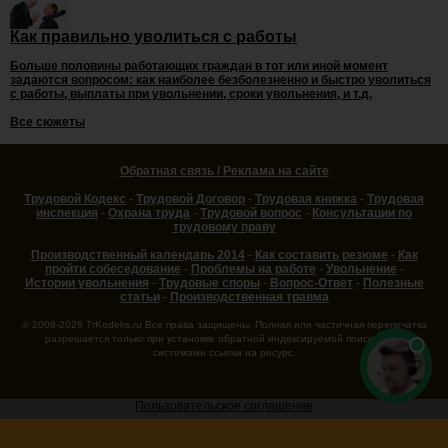
Как правильно уволиться с работы
Больше половины работающих граждан в тот или иной момент
задаются вопросом: как наиболее безболезненно и быстро уволиться
с работы, выплаты при увольнении, сроки увольнения, и т.д.
Все сюжеты
Обратная связь / Реклама на сайте
Трудовой Кодекс
-
Трудовой Договор
-
Трудовая книжка
-
Трудовая
инспекция
-
Охрана труда
-
Трудовой вопрос
-
Консультации по
трудовому праву
Производственный календарь 2014
-
Как составить резюме
-
Как
пройти собеседование
-
Проблемы на работе
-
Увольнение
-
Истории увольнения
-
Трудовые споры
-
Вопрос-Ответ
-
Полезные
статьи
-
Производственная травма
© 2008-2026 TrKodeks.ru Все права защищены. Полная или частичная перепечатка
разрешается только при установке обратной индексируемой поисковыми
системами ссылки на ресурс.
Пользовательское соглашение