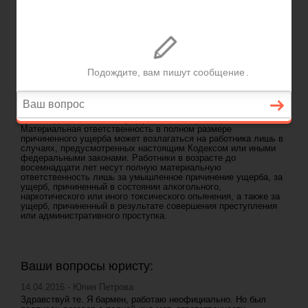
ГЛАВНАЯ
—
ГЛАВА 39. МАТЕРИАЛЬНАЯ ОТВЕТСТВЕННОСТЬ РАБОТНИКА
-
СТ 242
ТК РФ. ПОЛНАЯ МАТЕРИАЛЬНАЯ ОТВЕТСТВЕННОСТЬ РАБОТНИКА
Задать вопрос юристу
ст 242 ТК РФ. Полная материальная
ответственность работника
Полная материальная ответственность работника состоит в
его обязанности возмещать причиненный работодателю
прямой действительный ущерб в полном размере.
Материальная ответственность в полном размере
причиненного ущерба может возлагаться на работника лишь в
случаях, предусмотренных настоящим Кодексом или иными
федеральными законами. Работники в возрасте до
восемнадцати лет несут полную материальную
ответственность лишь за умышленное причинение ущерба, за
ущерб, причиненный в состоянии алкогольного,
наркотического или иного токсического опьянения, а также за
ущерб, причиненный в результате совершения преступления
или административного проступка.
Ваши вопросы юристу:
14.04.2016 - Юлия Петрова
Здравствуй те. Я бармен, работаю неофициально. Но был