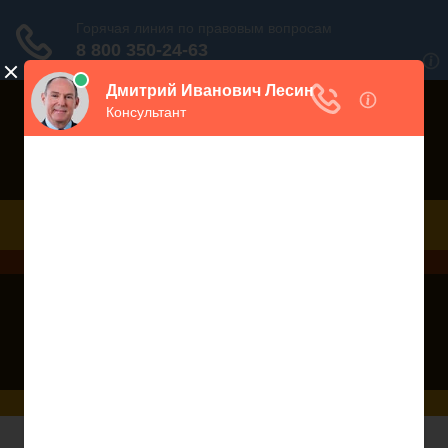
Порекомендовать сайт
Дежурный юрист, звоните!
938-86-71
Москва и МО
(499)
467-34-68
СПб и ЛО
(812)
Все регионы
8 800 350-24-63
Трудовой Кодекс РФ - Статья 242 ТК РФ.