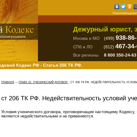
Порекомендоват
Дежурный юрист, з
938-86
Москва и МО
(499)
467-34-
СПб и ЛО
(812)
Все регионы
8 800 350-24-63
удовой Кодекс РФ - Статья 206 ТК РФ.
ГЛАВНАЯ
—
ГЛАВА 32. УЧЕНИЧЕСКИЙ ДОГОВОР
-
СТ 206 ТК РФ. НЕДЕЙСТВИТЕЛЬНОСТЬ УСЛОВ
ст 206 ТК РФ. Недействительность условий уч
Условия ученического договора, противоречащие настоящему Кодексу, 
являются недействительными и не применяются.