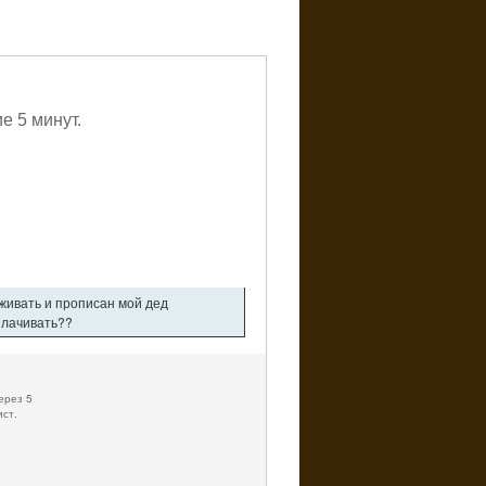
е 5 минут.
оживать и прописан мой дед
плачивать??
ерез 5
ист.