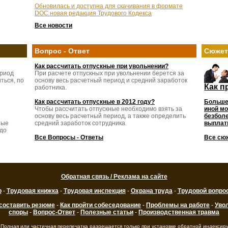
Обновилась и доступна для скачивания в формате
DOC новая редакция Трудового Кодекса
Все новости
Вопрос - Ответ
Сюже
Как рассчитать отпускные при увольнении?
ериод
При расчете отпускных при увольнении берется за
ться, по
основу весь расчетный период и средний заработок
Как п
работника.
Как рассчитать отпускные в 2012 году?
Больше
Чтобы рассчитать отпускные необходимо взять за
иной мо
основу весь расчетный период, а также определить
безболе
ные
средний заработок сотрудника.
выплаты
 до
Все Вопросы - Ответы
Все сю
Обратная связь / Реклама на сайте
р
-
Трудовая книжка
-
Трудовая инспекция
-
Охрана труда
-
Трудовой вопро
 составить резюме
-
Как пройти собеседование
-
Проблемы на работе
-
Уво
споры
-
Вопрос-Ответ
-
Полезные статьи
-
Производственная травма
 Полная или частичная перепечатка разрешается только при установке обратной индексир