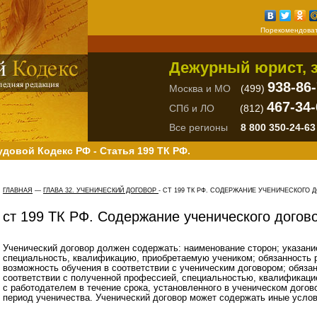
Порекомендоват
Дежурный юрист, з
938-86
Москва и МО
(499)
467-34-
СПб и ЛО
(812)
Все регионы
8 800 350-24-63
удовой Кодекс РФ - Статья 199 ТК РФ.
ГЛАВНАЯ
—
ГЛАВА 32. УЧЕНИЧЕСКИЙ ДОГОВОР
-
СТ 199 ТК РФ. СОДЕРЖАНИЕ УЧЕНИЧЕСКОГО 
ст 199 ТК РФ. Содержание ученического догов
Ученический договор должен содержать: наименование сторон; указан
специальность, квалификацию, приобретаемую учеником; обязанность 
возможность обучения в соответствии с ученическим договором; обязан
соответствии с полученной профессией, специальностью, квалификаци
с работодателем в течение срока, установленного в ученическом догов
период ученичества. Ученический договор может содержать иные усло