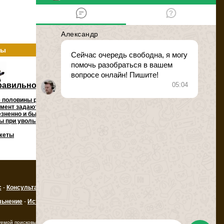
ты
равильно уволиться с работы
 половины работающих граждан в тот или
мент задаются вопросом: как наиболее
зненно и быстро уволиться с работы,
 при увольнении, сроки увольнения, и т.д.
жеты
с
-
Консультации по трудовому праву
льнение
-
Истории увольнения
-
Трудовые
уемой поисковыми системами ссылки на ресурс.