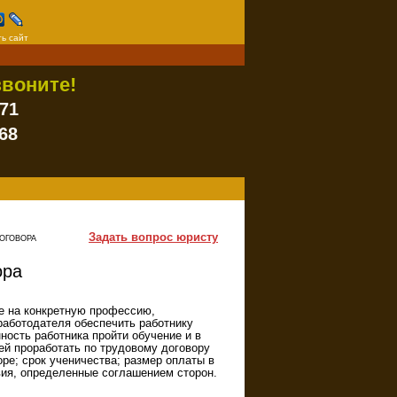
ь сайт
воните!
-71
68
Задать вопрос юристу
ДОГОВОРА
ора
ие на конкретную профессию,
работодателя обеспечить работнику
ность работника пройти обучение и в
ей проработать по трудовому договору
оре; срок ученичества; размер оплаты в
вия, определенные соглашением сторон.