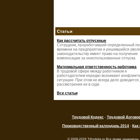
Статьи
Как рассчитать отпускные
Сотрудник, проработавший определенный п
времени на предприятии и решившийся уволи
законодательству имеет право на получение
компенсации за неиспользованные отпуска.
Материальная ответственность работника
В трудовой сфере между работником и
работодателем нередко возникают конфликт
ситуации. При этом не всегда дело доводится
рассмотрения их в суде.
Все статьи
Трудовой Кодекс
-
Трудовой Догово
Производственный календарь 2014
-
Как
© 2008-2026 TrKodeks.ru Все права защищены.