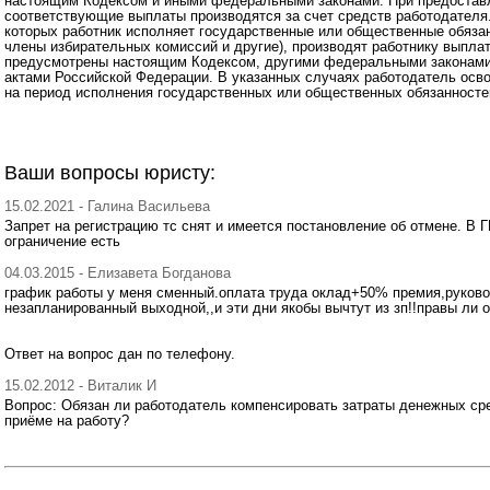
настоящим Кодексом и иными федеральными законами. При предоставл
соответствующие выплаты производятся за счет средств работодателя.
которых работник исполняет государственные или общественные обяза
члены избирательных комиссий и другие), производят работнику выплат
предусмотрены настоящим Кодексом, другими федеральными законам
актами Российской Федерации. В указанных случаях работодатель осво
на период исполнения государственных или общественных обязанносте
Ваши вопросы юристу:
15.02.2021 - Галина Васильева
Запрет на регистрацию тс снят и имеется постановление об отмене. В Г
ограничение есть
04.03.2015 - Елизавета Богданова
график работы у меня сменный.оплата труда оклад+50% премия,руков
незапланированный выходной,,и эти дни якобы вычтут из зп!!правы ли о
Ответ на вопрос дан по телефону.
15.02.2012 - Виталик И
Вопрос: Обязан ли работодатель компенсировать затраты денежных сре
приёме на работу?