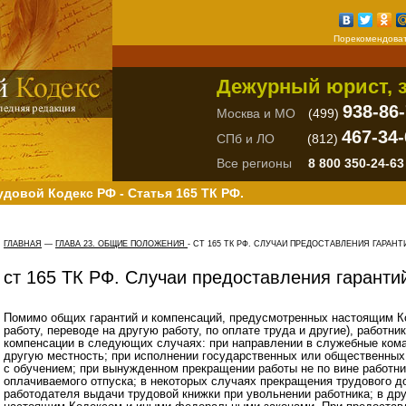
Порекомендоват
Дежурный юрист, з
938-86
Москва и МО
(499)
467-34-
СПб и ЛО
(812)
Все регионы
8 800 350-24-63
удовой Кодекс РФ - Статья 165 ТК РФ.
ГЛАВНАЯ
—
ГЛАВА 23. ОБЩИЕ ПОЛОЖЕНИЯ
-
СТ 165 ТК РФ. СЛУЧАИ ПРЕДОСТАВЛЕНИЯ ГАРАН
ст 165 ТК РФ. Случаи предоставления гаранти
Помимо общих гарантий и компенсаций, предусмотренных настоящим Ко
работу, переводе на другую работу, по оплате труда и другие), работн
компенсации в следующих случаях: при направлении в служебные коман
другую местность; при исполнении государственных или общественных
с обучением; при вынужденном прекращении работы не по вине работни
оплачиваемого отпуска; в некоторых случаях прекращения трудового до
работодателя выдачи трудовой книжки при увольнении работника; в др