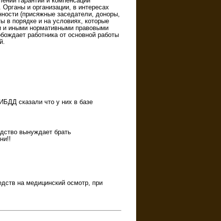
ении гарантий и компенсаций
 Органы и организации, в интересах
нности (присяжные заседатели, доноры,
ы в порядке и на условиях, которые
и и иными нормативными правовыми
бождает работника от основной работы
й.
ИБДД сказали что у них в базе
одство вынуждает брать
ни!!
дств на медицинский осмотр, при