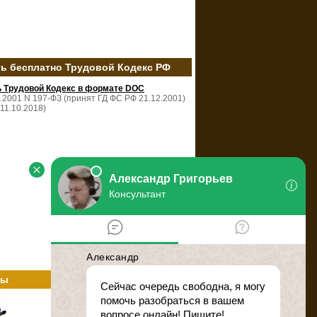
ть бесплатно Трудовой Кодекс РФ
ь Трудовой Кодекс в формате DOC
2.2001 N 197-ФЗ (принят ГД ФС РФ 21.12.2001)
 11.10.2018)
ты