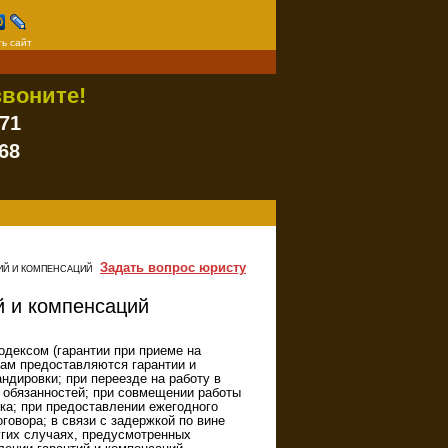
ь сайт
воните!
-71
68
Задать вопрос юристу
ТИЙ И КОМПЕНСАЦИЙ
й и компенсаций
дексом (гарантии при приеме на
икам предоставляются гарантии и
дировки; при переезде на работу в
 обязанностей; при совмещении работы
ка; при предоставлении ежегодного
говора; в связи с задержкой по вине
угих случаях, предусмотренных