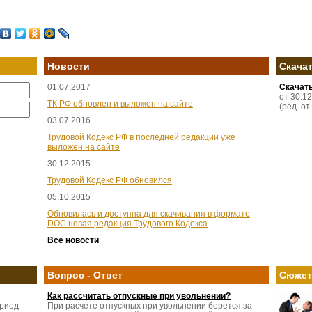
Новости
Скача
01.07.2017
Скачат
от 30.1
ТК РФ обновлен и выложен на сайте
(ред. от
03.07.2016
Трудовой Кодекс РФ в последней редакции уже
выложен на сайте
30.12.2015
Трудовой Кодекс РФ обновился
05.10.2015
Обновилась и доступна для скачивания в формате
DOC новая редакция Трудового Кодекса
Все новости
Вопрос - Ответ
Сюже
Как рассчитать отпускные при увольнении?
ериод
При расчете отпускных при увольнении берется за