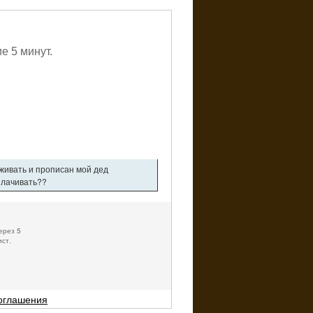
е 5 минут.
оживать и прописан мой дед
плачивать??
ерез 5
ист.
соглашения