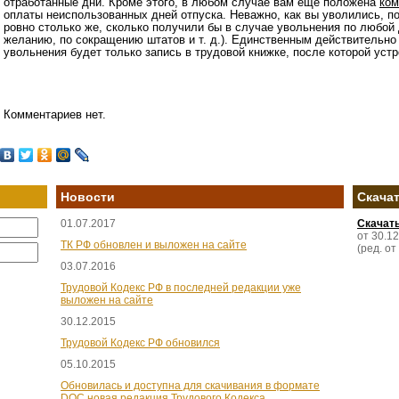
отработанные дни. Кроме этого, в любом случае вам еще положена
ком
оплаты неиспользованных дней отпуска. Неважно, как вы уволились, п
ровно столько же, сколько получили бы в случае увольнения по любой 
желанию, по сокращению штатов и т. д.). Единственным действительн
увольнения будет только запись в трудовой книжке, после которой устро
Комментариев нет.
Новости
Скача
01.07.2017
Скачат
от 30.1
ТК РФ обновлен и выложен на сайте
(ред. от
03.07.2016
Трудовой Кодекс РФ в последней редакции уже
выложен на сайте
30.12.2015
Трудовой Кодекс РФ обновился
05.10.2015
Обновилась и доступна для скачивания в формате
DOC новая редакция Трудового Кодекса