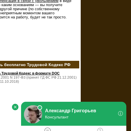
пенсация в связи с увольнением
в виде
о каким основаниям — вы получите
другой причине (по собственному
о неприятным моментом вашего
ится на работу, будет не так просто.
ть бесплатно Трудовой Кодекс РФ
ь Трудовой Кодекс в формате DOC
2.2001 N 197-ФЗ (принят ГД ФС РФ 21.12.2001)
 11.10.2018)