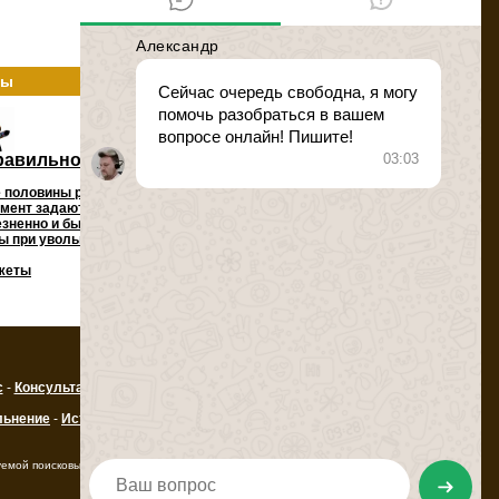
ты
равильно уволиться с работы
 половины работающих граждан в тот или
мент задаются вопросом: как наиболее
зненно и быстро уволиться с работы,
 при увольнении, сроки увольнения, и т.д.
жеты
с
-
Консультации по трудовому праву
льнение
-
Истории увольнения
-
Трудовые
уемой поисковыми системами ссылки на ресурс.