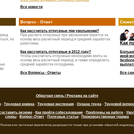
Все новости
Вопрос - Ответ
Сюже
Как рассчитать отпускные при увольнении?
ериод
При расчете отпускных при увольнении берется за
ться, по
основу весь расчетный период и средний заработок
Как п
работника.
Как рассчитать отпускные в 2012 году?
Больше
Чтобы рассчитать отпускные необходимо взять за
иной мо
основу весь расчетный период, а также определить
безболе
ные
средний заработок сотрудника.
выплаты
 до
Все Вопросы - Ответы
Все сю
Обратная связь / Реклама на сайте
р
-
Трудовая книжка
-
Трудовая инспекция
-
Охрана труда
-
Трудовой вопро
 составить резюме
-
Как пройти собеседование
-
Проблемы на работе
-
Уво
споры
-
Вопрос-Ответ
-
Полезные статьи
-
Производственная травма
 Полная или частичная перепечатка разрешается только при установке обратной индексир