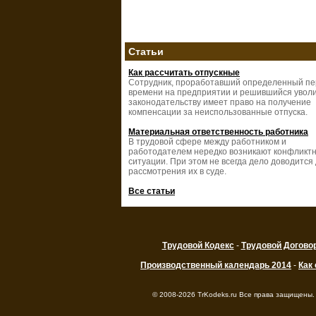
Статьи
Как рассчитать отпускные
Сотрудник, проработавший определенный п
времени на предприятии и решившийся уволи
законодательству имеет право на получение
компенсации за неиспользованные отпуска.
Материальная ответственность работника
В трудовой сфере между работником и
работодателем нередко возникают конфликт
ситуации. При этом не всегда дело доводится
рассмотрения их в суде.
Все статьи
Трудовой Кодекс
-
Трудовой Догово
Производственный календарь 2014
-
Как
© 2008-2026 TrKodeks.ru Все права защищены.