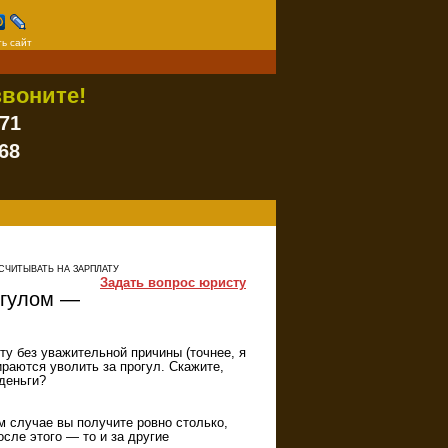
ь сайт
воните!
-71
68
СЧИТЫВАТЬ НА ЗАРПЛАТУ
Задать вопрос юристу
огулом —
ту без уважительной причины (точнее, я
ираются уволить за прогул. Скажите,
 деньги?
м случае вы получите ровно столько,
сле этого — то и за другие