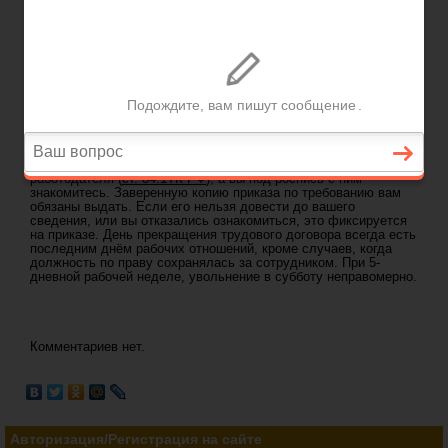
ГЛАВНАЯ
—
КОНСУЛЬТАЦИИ ЮРИСТА
— УВОЛЬНЕНИЕ В ВЫХОДНОЙ ДЕНЬ
Задать вопрос юристу
Консультация юриста:
Увольнение в выходной день
Вопрос юристу:
Работала в компании (5-дневная рабочая
неделя), но придя в понедельник, узнала, что уволена.
Правомерно ли уволить работника в субботу?
Ответ юриста:
Расторжение трудового договора закреплено приказом
работодателя (
ст. 84.1ТК РФ
), а вы под роспись с ним
знакомитесь. Заверенную копию приказа по требованию вам
обязаны выдать. Если его нельзя довести до вашего
сведения, или вы отказались ознакомиться, это фиксируется
на приказе. День прекращения трудового договора всегда есть
последним днём рабочих отношений, кроме случаев, когда
должность по праву сохранялась за сотрудником. При 5-
дневной рабочей неделе, увольнение в субботу неправомерно.
Комментариев нет.
Авторизация/Регистрация на сайте