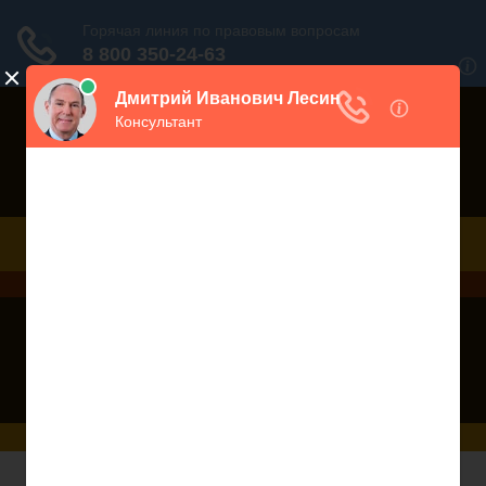
Порекомендовать сайт
Дежурный юрист, звоните!
938-86-71
Москва и МО
(499)
467-34-68
СПб и ЛО
(812)
Все регионы
8 800 350-24-63