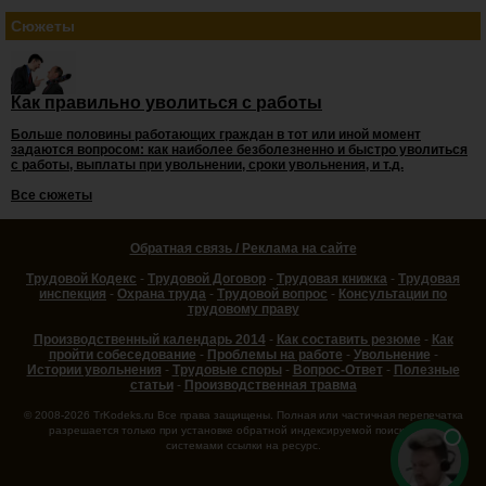
Сюжеты
Как правильно уволиться с работы
Больше половины работающих граждан в тот или иной момент
задаются вопросом: как наиболее безболезненно и быстро уволиться
с работы, выплаты при увольнении, сроки увольнения, и т.д.
Все сюжеты
Обратная связь / Реклама на сайте
Трудовой Кодекс
-
Трудовой Договор
-
Трудовая книжка
-
Трудовая
инспекция
-
Охрана труда
-
Трудовой вопрос
-
Консультации по
трудовому праву
Производственный календарь 2014
-
Как составить резюме
-
Как
пройти собеседование
-
Проблемы на работе
-
Увольнение
-
Истории увольнения
-
Трудовые споры
-
Вопрос-Ответ
-
Полезные
статьи
-
Производственная травма
© 2008-2026 TrKodeks.ru Все права защищены. Полная или частичная перепечатка
разрешается только при установке обратной индексируемой поисковыми
системами ссылки на ресурс.