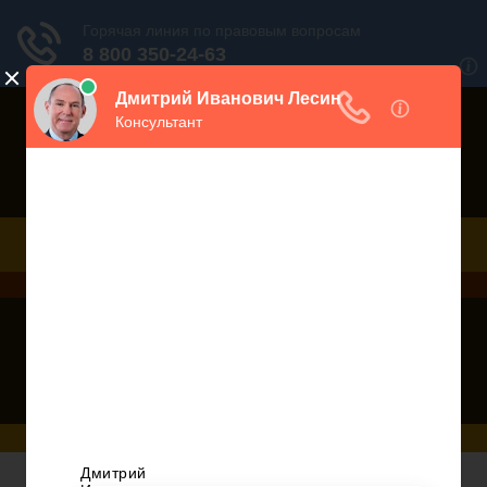
Порекомендовать сайт
Дежурный юрист, звоните!
938-86-71
Москва и МО
(499)
467-34-68
СПб и ЛО
(812)
Все регионы
8 800 350-24-63