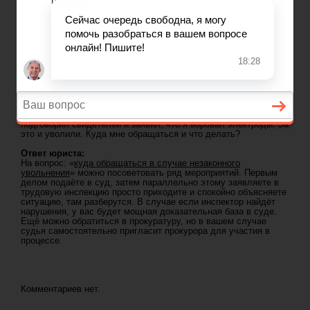
ГЛАВНАЯ
—
КОНСУЛЬТАЦИИ ЮРИСТА
— УВОЛИЛИ ПО ПРИЧИНЕ КРАЖИ, КОТОРУЮ
Задать вопрос юристу
Я НЕ СОВЕРШАЛ
Консультация юриста: Уволили по
причине кражи, которую я не совершал
Вопрос юристу:
Я работал сварщиком в частной фирме. Стал
возмущаться по поводу недоплаты обещанной премии,
высказал начальнику все за весь коллектив, а он сказал
увольняться. Увольняться добровольно я не стал, и он начал
искать повод, чтобы уволить меня по статье. В итоге
подговорил свидетелей и заявил, что я воровал электроды. За
это и уволили. Куда мне обращаться и что делать?
Ответ юриста:
На вопрос: «
куда обращаться в случае незаконного
увольнения
» можно посоветовать ряд мероприятий. Первым
делом подаёте в суд, затем параллельно этому заявляете в
трудовую инспекцию просто приходите и спокойно объясняете
ситуацию, там разберутся. В случае если инспектор найдёт
нарушения, у вас будет мощная доказательная база в суде.
Ещё можно обратиться в прокуратуру, но в вашем случае
судья самостоятельно пригласит прокурора для участия в
процессе.
Комментариев нет.