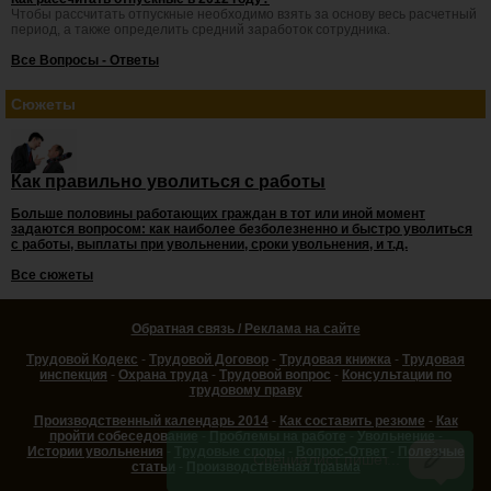
Чтобы рассчитать отпускные необходимо взять за основу весь расчетный
период, а также определить средний заработок сотрудника.
Все Вопросы - Ответы
Сюжеты
Как правильно уволиться с работы
Больше половины работающих граждан в тот или иной момент
задаются вопросом: как наиболее безболезненно и быстро уволиться
с работы, выплаты при увольнении, сроки увольнения, и т.д.
Все сюжеты
Обратная связь / Реклама на сайте
Трудовой Кодекс
-
Трудовой Договор
-
Трудовая книжка
-
Трудовая
инспекция
-
Охрана труда
-
Трудовой вопрос
-
Консультации по
трудовому праву
Производственный календарь 2014
-
Как составить резюме
-
Как
пройти собеседование
-
Проблемы на работе
-
Увольнение
-
Истории увольнения
-
Трудовые споры
-
Вопрос-Ответ
-
Полезные
статьи
-
Производственная травма