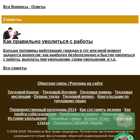
Все Вопросы - Ответы
Сюжеты
Как правильно уволиться с работы
Больше половины работающих граждан в тот или иной момент
задаются вопросом: как наиболее безболезненно и быстро уволиться
с работы, выплаты при увольнении, сроки увольнения, и т.д.
Все сюжеты
Обратная связь / Реклама на сайте
Трудовой Кодекс
-
Трудовой Договор
-
Трудовая книжка
-
Трудовая
инспекция
-
Охрана труда
-
Трудовой вопрос
-
Консультации по
трудовому праву
Производственный календарь 2014
-
Как составить резюме
-
Как
пройти собеседование
-
Проблемы на работе
-
Увольнение
-
Истории увольнения
-
Трудовые споры
-
Вопрос-Ответ
-
Полезные
статьи
-
Производственная травма
© 2008-2026 TrKodeks.ru Все права защищены. Полная или частичная перепечатка
разрешается только при установке обратной индексируемой поисковыми