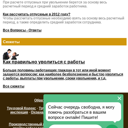
При расчете отпускных при увольнении берется за основу весь
расчетный период и средний заработок работника.
Как рассчитать отпускные в 2012 году?
Чтобы рассчитать отпускные необходимо взять за основу весь расчетный
период, а также определить средний заработок сотрудника.
Все Вопросы - Ответы
Сюжеты
Как правильно уволиться с работы
Больше половины работающих граждан в тот или иной момент
задаются вопросом: как наиболее безболезненно и быстро уволиться
с работы, выплаты при увольнении, сроки увольнения, и т.д.
Все сюжеты
Обратная связь / Реклама на сайте
Трудовой Кодекс
-
Трудовой Договор
-
Трудовая книжка
-
Трудовая
инспекция
-
Охрана труда
-
Трудовой вопрос
-
Консультации по
трудовому праву
Производственный календарь 2014
-
Как составить резюме
-
Как