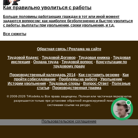
Как правильно уволиться с работы
Больше половины работающих граждан в тот или иной момент
задаются вопросом: как наиболее безболезненно и быстро уволиться
с работы, выплаты при увольнении, сроки увольнения, и т.д.
Все сюжеты
Обратная связь / Реклама на сайте
Трудовой Кодекс
-
Трудовой Договор
-
Трудовая книжка
-
Трудовая
инспекция
-
Охрана труда
-
Трудовой вопрос
-
Консультации по
трудовому праву
Производственный календарь 2014
-
Как составить резюме
-
Как
пройти собеседование
-
Проблемы на работе
-
Увольнение
-
Истории увольнения
-
Трудовые споры
-
Вопрос-Ответ
-
Полезные
статьи
-
Производственная травма
© 2008-2026 TrKodeks.ru Все права защищены. Полная или частичная перепечатка
разрешается только при установке обратной индексируемой поисковыми
системами ссылки на ресурс.
Пользовательское соглашение