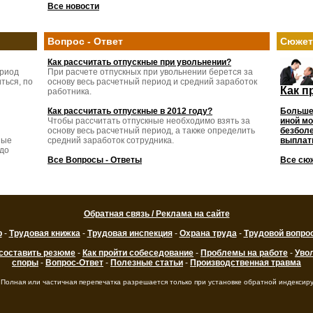
Все новости
Вопрос - Ответ
Сюже
Как рассчитать отпускные при увольнении?
ериод
При расчете отпускных при увольнении берется за
ться, по
основу весь расчетный период и средний заработок
Как п
работника.
Как рассчитать отпускные в 2012 году?
Больше
Чтобы рассчитать отпускные необходимо взять за
иной мо
основу весь расчетный период, а также определить
безболе
ные
средний заработок сотрудника.
выплаты
 до
Все Вопросы - Ответы
Все сю
Обратная связь / Реклама на сайте
р
-
Трудовая книжка
-
Трудовая инспекция
-
Охрана труда
-
Трудовой вопро
 составить резюме
-
Как пройти собеседование
-
Проблемы на работе
-
Уво
споры
-
Вопрос-Ответ
-
Полезные статьи
-
Производственная травма
 Полная или частичная перепечатка разрешается только при установке обратной индексир