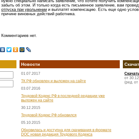
нужно специально написать заявление, что хотите получить компенсаци
забыть об этом. И только когда есть письменное заявление, вам прове
отпуска при увольнении
и выплатят компенсацию. Есть еще одно услов
причине виновных действий работника.
Комментариев нет.
Новости
Скача
01.07.2017
Скачат
от 30.1
ТК РФ обновлен и выложен на сайте
(ред. от
03.07.2016
Трудовой Кодекс РФ в последней редакции уже
выложен на сайте
30.12.2015
Трудовой Кодекс РФ обновился
05.10.2015
Обновилась и доступна для скачивания в формате
DOC новая редакция Трудового Кодекса