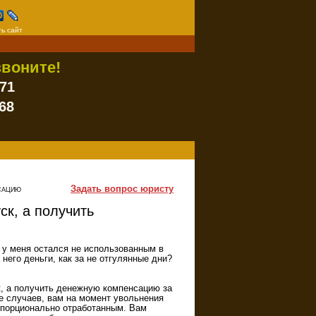
ь сайт
воните!
-71
68
Задать вопрос юристу
НСАЦИЮ
ск, а получить
 у меня остался не использованным в
 него деньги, как за не отгулянные дни?
к, а получить денежную компенсацию за
е случаев, вам на момент увольнения
опорционально отработанным. Вам