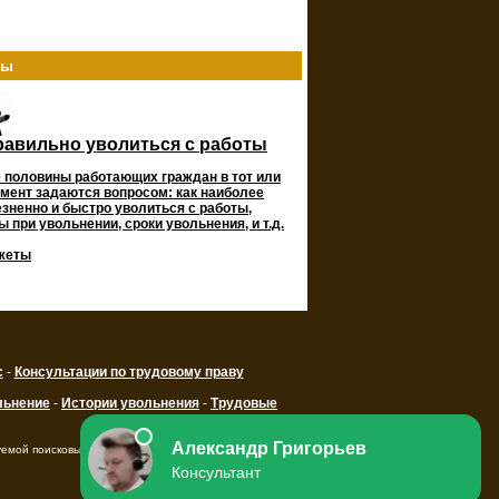
ты
равильно уволиться с работы
 половины работающих граждан в тот или
мент задаются вопросом: как наиболее
зненно и быстро уволиться с работы,
 при увольнении, сроки увольнения, и т.д.
жеты
с
-
Консультации по трудовому праву
льнение
-
Истории увольнения
-
Трудовые
уемой поисковыми системами ссылки на ресурс.