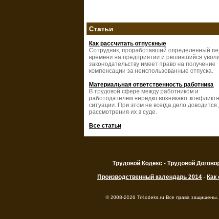
Статьи
Как рассчитать отпускные
Сотрудник, проработавший определенный п
времени на предприятии и решившийся уволи
законодательству имеет право на получение
компенсации за неиспользованные отпуска.
Материальная ответственность работника
В трудовой сфере между работником и
работодателем нередко возникают конфликт
ситуации. При этом не всегда дело доводится
рассмотрения их в суде.
Все статьи
Трудовой Кодекс
-
Трудовой Догово
Производственный календарь 2014
-
Как
© 2008-2026 TrKodeks.ru Все права защищены.