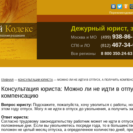
Порекомендоват
Дежурный юрист, з
938-86
Москва и МО
(499)
467-34-
СПб и ЛО
(812)
Все регионы
8 800 350-24-63
ГЛАВНАЯ
—
КОНСУЛЬТАЦИИ ЮРИСТА
— МОЖНО ЛИ НЕ ИДТИ В ОТПУСК, А ПОЛУЧИТЬ КОМПЕ
Консультация юриста: Можно ли не идти в отпу
компенсацию
Вопрос юристу:
Подскажите, пожалуйста, хочу уволиться с работы, но
этом году отпуск. Могу я не идти в отпуск до увольнения, а получить за
Ответ юриста:
Согласно трудовому законодательству работник может не идти в отпус
положенные дни. Если вы увольняетесь посреди года, то в большинств
положен не целый месяц отпуска, а определенное количество дней, пр