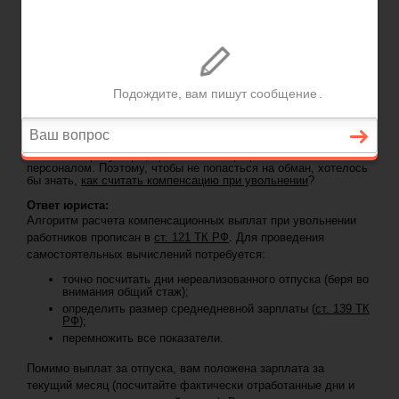
ГЛАВНАЯ
—
КОНСУЛЬТАЦИИ ЮРИСТА
— КАК САМОСТОЯТЕЛЬНО РАССЧИТАТЬ
Задать вопрос юристу
КОМПЕНСАЦИЮ
Консультация юриста: Как
самостоятельно рассчитать
компенсацию
Вопрос юристу:
Через пять дней у меня заканчивается
двухнедельный обязательный срок, который отрабатывают
сотрудники при увольнении. У руководства предприятия
негативная репутация, проявляемая при расчетах с бывшим
персоналом. Поэтому, чтобы не попасться на обман, хотелось
бы знать,
как считать компенсацию при увольнении
?
Ответ юриста:
Алгоритм расчета компенсационных выплат при увольнении
работников прописан в
ст. 121 ТК РФ
. Для проведения
самостоятельных вычислений потребуется:
точно посчитать дни нереализованного отпуска (беря во
внимания общий стаж);
определить размер среднедневной зарплаты (
ст. 139 ТК
РФ
);
перемножить все показатели.
Помимо выплат за отпуска, вам положена зарплата за
текущий месяц (посчитайте фактически отработанные дни и