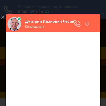
Порекомендовать сайт
Дежурный юрист, звоните!
938-86-71
Москва и МО
(499)
467-34-68
СПб и ЛО
(812)
Все регионы
8 800 350-24-63