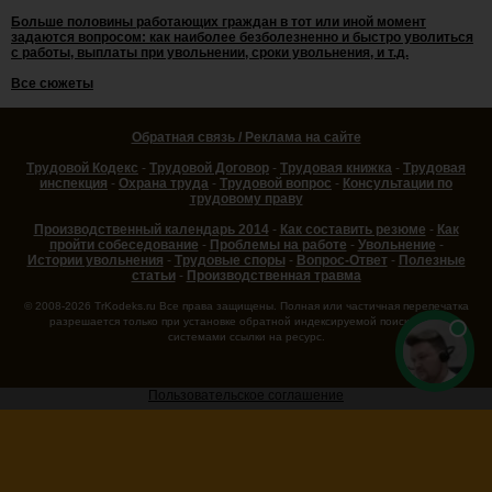
Больше половины работающих граждан в тот или иной момент
задаются вопросом: как наиболее безболезненно и быстро уволиться
с работы, выплаты при увольнении, сроки увольнения, и т.д.
Все сюжеты
Обратная связь / Реклама на сайте
Трудовой Кодекс
-
Трудовой Договор
-
Трудовая книжка
-
Трудовая
инспекция
-
Охрана труда
-
Трудовой вопрос
-
Консультации по
трудовому праву
Производственный календарь 2014
-
Как составить резюме
-
Как
пройти собеседование
-
Проблемы на работе
-
Увольнение
-
Истории увольнения
-
Трудовые споры
-
Вопрос-Ответ
-
Полезные
статьи
-
Производственная травма
© 2008-2026 TrKodeks.ru Все права защищены. Полная или частичная перепечатка
разрешается только при установке обратной индексируемой поисковыми
системами ссылки на ресурс.
Пользовательское соглашение