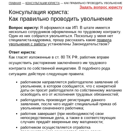
ГЛАВНАЯ
—
КОНСУЛЬТАЦИИ ЮРИСТА
— КАК ПРАВИЛЬНО ПРОВОДИТЬ УВОЛЬНЕНИЕ
Задать вопрос юристу
Консультация юриста:
Как правильно проводить увольнение
Вопрос юристу:
Я оформился как ИП. В штате имеется
несколько сотрудников оформленных по трудовому контракту.
Один из них собрался увольняться. Поскольку у меня нет
специалиста-кадровика, прошу рассказать какие
правила
увольнения с работы
установлены Законодательством?
Ответ юриста:
Как гласят изложенные в ст. 80 ТК РФ, работник вправе
осуществить расторжение заключённого им трудового
контракта по собственной инициативе. В подобного рода
ситуациях действую следующие правила:
работником направляется работодателю заявление об
увольнении, в котором сообщается, что с конкретной
даты он просит работодателя по собственному желанию
освободить его от исполнения трудовых обязанностей;
работодатель производит регистрацию данного
заявления, после чего издаёт специальный приказ об
увольнении означенного работника;
работник завершает (при необходимости) свои
непосредственные дела, а также в соответствующих
случаях предаёт вверенные ему матценности;
работником осуществляется отработка