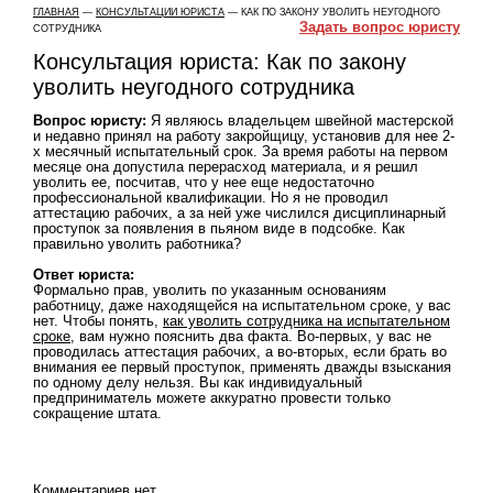
ГЛАВНАЯ
—
КОНСУЛЬТАЦИИ ЮРИСТА
— КАК ПО ЗАКОНУ УВОЛИТЬ НЕУГОДНОГО
Задать вопрос юристу
СОТРУДНИКА
Консультация юриста: Как по закону
уволить неугодного сотрудника
Вопрос юристу:
Я являюсь владельцем швейной мастерской
и недавно принял на работу закройщицу, установив для нее 2-
х месячный испытательный срок. За время работы на первом
месяце она допустила перерасход материала, и я решил
уволить ее, посчитав, что у нее еще недостаточно
профессиональной квалификации. Но я не проводил
аттестацию рабочих, а за ней уже числился дисциплинарный
проступок за появления в пьяном виде в подсобке. Как
правильно уволить работника?
Ответ юриста:
Формально прав, уволить по указанным основаниям
работницу, даже находящейся на испытательном сроке, у вас
нет. Чтобы понять,
как уволить сотрудника на испытательном
сроке
, вам нужно пояснить два факта. Во-первых, у вас не
проводилась аттестация рабочих, а во-вторых, если брать во
внимания ее первый проступок, применять дважды взыскания
по одному делу нельзя. Вы как индивидуальный
предприниматель можете аккуратно провести только
сокращение штата.
Комментариев нет.