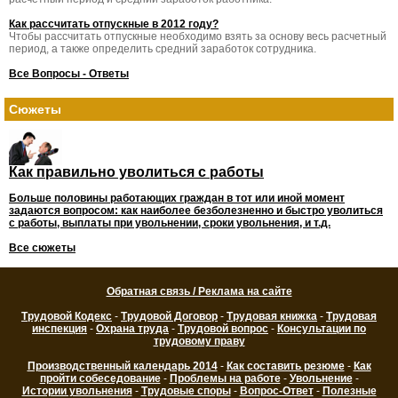
Как рассчитать отпускные в 2012 году?
Чтобы рассчитать отпускные необходимо взять за основу весь расчетный
период, а также определить средний заработок сотрудника.
Все Вопросы - Ответы
Сюжеты
Как правильно уволиться с работы
Больше половины работающих граждан в тот или иной момент
задаются вопросом: как наиболее безболезненно и быстро уволиться
с работы, выплаты при увольнении, сроки увольнения, и т.д.
Все сюжеты
Обратная связь / Реклама на сайте
Трудовой Кодекс
-
Трудовой Договор
-
Трудовая книжка
-
Трудовая
инспекция
-
Охрана труда
-
Трудовой вопрос
-
Консультации по
трудовому праву
Производственный календарь 2014
-
Как составить резюме
-
Как
пройти собеседование
-
Проблемы на работе
-
Увольнение
-
Истории увольнения
-
Трудовые споры
-
Вопрос-Ответ
-
Полезные