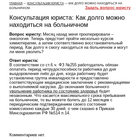
ГЛАВНАЯ
—
КОНСУЛЬТАЦИИ ЮРИСТА
— КАК ДОЛГО МОЖНО НАХОДИТЬСЯ НА
Задать вопрос юристу
БОЛЬНИЧНОМ
Консультация юриста: Как долго можно
находиться на больничном
Вопрос юристу:
Месяц назад меня прооперировали –
онкология. Теперь предстоит пройти несколько курсов
химиотерапии, а затем соответственно восстановительный
период. Как долго я смогу находиться на больничном и могут
ли меня уволить?
Ответ юриста:
В соответствии со ст.6 ч. ФЗ №255 работодатель обязан
оплатить период нетрудоспособности работника до дня
выздоровления либо до дня, когда работнику будет
установлена группа инвалидности и предоставлено
соответствующее медицинское заключение с рекомендациями
о выполняемой нагрузке. До окончания больничного
увольнение работника по состоянию здоровья
будет
незаконным. Что касается максимального срока пребывания
на больничном, то вы можете болеть до 12 месяцев с
периодическим подтверждением своего состояния
комиссионно каждые 30 дней, о чем сказано в Приказе
Минсоцразвития РФ №514 п.14.
Комментариев нет.