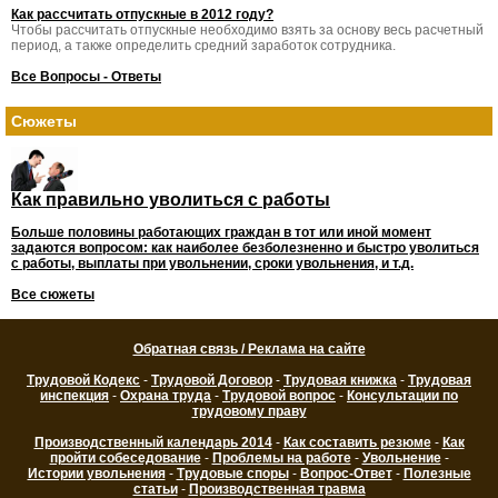
Как рассчитать отпускные в 2012 году?
Чтобы рассчитать отпускные необходимо взять за основу весь расчетный
период, а также определить средний заработок сотрудника.
Все Вопросы - Ответы
Сюжеты
Как правильно уволиться с работы
Больше половины работающих граждан в тот или иной момент
задаются вопросом: как наиболее безболезненно и быстро уволиться
с работы, выплаты при увольнении, сроки увольнения, и т.д.
Все сюжеты
Обратная связь / Реклама на сайте
Трудовой Кодекс
-
Трудовой Договор
-
Трудовая книжка
-
Трудовая
инспекция
-
Охрана труда
-
Трудовой вопрос
-
Консультации по
трудовому праву
Производственный календарь 2014
-
Как составить резюме
-
Как
пройти собеседование
-
Проблемы на работе
-
Увольнение
-
Истории увольнения
-
Трудовые споры
-
Вопрос-Ответ
-
Полезные
статьи
-
Производственная травма