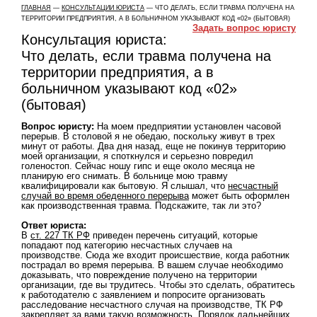
ГЛАВНАЯ
—
КОНСУЛЬТАЦИИ ЮРИСТА
— ЧТО ДЕЛАТЬ, ЕСЛИ ТРАВМА ПОЛУЧЕНА НА
ТЕРРИТОРИИ ПРЕДПРИЯТИЯ, А В БОЛЬНИЧНОМ УКАЗЫВАЮТ КОД «02» (БЫТОВАЯ)
Задать вопрос юристу
Консультация юриста:
Что делать, если травма получена на
территории предприятия, а в
больничном указывают код «02»
(бытовая)
Вопрос юристу:
На моем предприятии установлен часовой
перерыв. В столовой я не обедаю, поскольку живут в трех
минут от работы. Два дня назад, еще не покинув территорию
моей организации, я споткнулся и серьезно повредил
голеностоп. Сейчас ношу гипс и еще около месяца не
планирую его снимать. В больнице мою травму
квалифицировали как бытовую. Я слышал, что
несчастный
случай во время обеденного перерыва
может быть оформлен
как производственная травма. Подскажите, так ли это?
Ответ юриста:
В
ст. 227 ТК РФ
приведен перечень ситуаций, которые
попадают под категорию несчастных случаев на
производстве. Сюда же входит происшествие, когда работник
пострадал во время перерыва. В вашем случае необходимо
доказывать, что повреждение получено на территории
организации, где вы трудитесь. Чтобы это сделать, обратитесь
к работодателю с заявлением и попросите организовать
расследование несчастного случая на производстве, ТК РФ
закрепляет за вами такую возможность. Порядок дальнейших