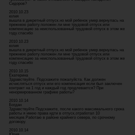
Сидоров?
2010.10.23
юлия
вышла в дикретный отпуск.но мой ребенок умер.вернулась на
прежнюю работу.положен ли мне трудовой отпуск.или
компенсацию за неиспользованный трудовой отпуск в этом же
году.спасибо
2010.10.23
юлия
вышла в дикретный отпуск.но мой ребенок умер.вернулась на
прежнюю работу.положен ли мне трудовой отпуск.или
компенсацию за неиспользованный трудовой отпуск в этом же
году.спасибо
2010.10.15
Екатерина
Здравствуйте. Подскажите пожалуйста. Как должен
исчисляться отпуск или его компенсация если был заключен
контракт на 1 год и каждый год продлевается? При
ненормированном графике работы?
2010.10.14
Богдан
Здравствуйте.Подскажите, после какого максимального срока
работы я имею права идти в отпуск,отработал 10
месяцев.Работаю в районе крайнего севера, по срочному
договору.
2010.10.14
Юлия