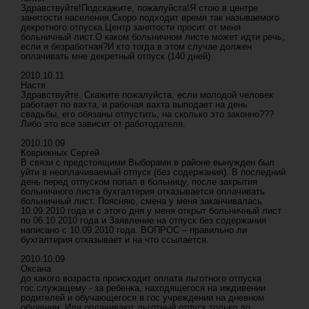
Здравствуйте!Подскажите, пожалуйста!Я стою в центре
занятости населения.Скоро подходит время так называемого
декретного отпуска.Центр занятости просит от меня
больничный лист.О каком больничном листе может идти речь,
если я безработная?И кто тогда в этом случае должен
оплачивать мне декретный отпуск (140 дней)
2010.10.11
Настя
Здравствуйте. Скажите пожалуйста, если молодой человек
работает по вахта, и рабочая вахта выподает на день
свадьбы, его обязаны отпустить, на сколько это законно???
Либо это все зависит от работодателя.
2010.10.09
Коврижных Сергей
В связи с предстоящими Выборами в районе вынужден был
уйти в неоплачиваемый отпуск (без содержания). В последний
день перед отпуском попал в больницу, после закрытия
больничного листа бухгалтерия отказывается оплачивать
больничный лист. Поясняю, смена у меня заканчивалась
10.09.2010 года и с этого дня у меня открыт больничный лист
по 06.10.2010 года и Заявление на отпуск без содержания
написано с 10.09.2010 года. ВОПРОС – правильно ли
бухгалтерия отказывает и на что ссылается.
2010.10.09
Оксана
до какого возраста происходит оплата льготного отпуска
гос.служащему - за ребенка, находящегося на иждивении
родителей и обучающегося в гос учреждении на дневном
обучении. Или оплачивают льготный отпуск только до