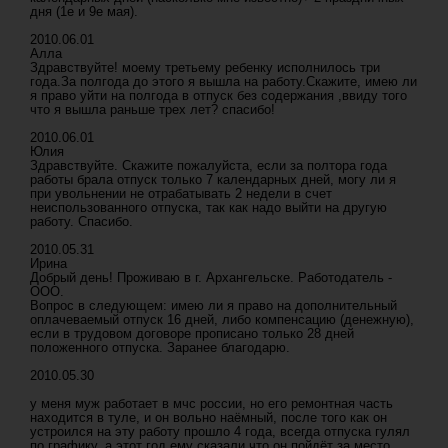
дня (1е и 9е мая).
2010.06.01
Алла
Здравствуйте! моему третьему ребенку исполнилось три
года.За полгода до этого я вышла на работу.Скажите, имею ли
я право уйти на полгода в отпуск без содержания ,ввиду того
что я вышла раньше трех лет? спасибо!
2010.06.01
Юлия
Здравствуйте. Скажите пожалуйста, если за полтора года
работы брала отпуск только 7 календарных дней, могу ли я
при увольнении не отрабатывать 2 недели в счет
неиспользованного отпуска, так как надо выйти на другую
работу. Спасибо.
2010.05.31
Ирина
Добрый день! Проживаю в г. Архангельске. Работодатель -
ООО.
Вопрос в следующем: имею ли я право на дополнительный
оплачеваемый отпуск 16 дней, либо компенсацию (денежную),
если в трудовом договоре прописано только 28 дней
положенного отпуска. Заранее благодарю.
2010.05.30
у меня муж работает в мчс россии, но его ремонтная часть
находится в туле, и он вольно наёмный, после того как он
устроился на эту работу прошло 4 года, всегда отпуска гулял
по графику, а этот год ему сказали что он пойдёт за место