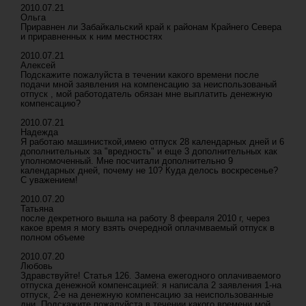
2010.07.21
Ольга
Приравнен ли Забайкальский край к районам Крайнего Севера
и приравненных к ним местностях
2010.07.21
Алексей
Подскажите пожалуйста в течении какого времени после
подачи мной заявления на компенсацию за неиспользованый
отпуск , мой работодатель обязан мне выплатить денежную
компенсацию?
2010.07.21
Надежда
Я работаю машинисткой,имею отпуск 28 календарных дней и 6
дополнительных за "вредность" и еще 3 дополнительных как
уполномоченный. Мне посчитали дополнительно 9
календарных дней, почему не 10? Куда делось воскресенье?
С уважением!
2010.07.20
Татьяна
после декретного вышла на работу 8 февраля 2010 г, через
какое время я могу взять очередной оплачмваемый отпуск в
полном объеме
2010.07.20
Любовь
Здравствуйте! Статья 126. Замена ежегодного оплачиваемого
отпуска денежной компенсацией: я написала 2 заявления 1-на
отпуск, 2-е на денежную компенсацию за неиспользованные
дни. Подскажите пожалуйста в течении какого времени мой