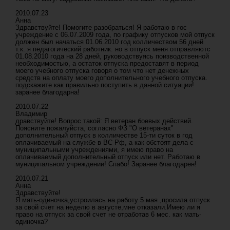
2010.07.23
Анна
Здравствуйте! Помогите разобраться! Я работаю в гос
учреждение с 06.07.2009 года, по графику отпусков мой отпуск
должен был начаться 01.06.2010 год колличеством 56 дней
т.к. я педагогический работник. но в отпуск меня отправляютс
01.08.2010 года на 28 дней, руководствуясь поизводственной
необходимостью, а остаток отпуска предоставят в период
моего учебного отпуска говоря о том что нет денежных
средств на оплату моего дополнительного учебного отпуска.
подскажите как правильно поступить в данной ситуации!
заранее благодарна!
2010.07.22
Владимир
дравствуйте! Вопрос такой: Я ветеран боевых действий.
Поясните пожалуйста, согласно ФЗ "О ветеранах"
дополнительный отпуск в колличестве 15-ти суток в год
оплачиваемый на службе в ВС Рф, а как обстоят дела с
муниципальными учреждениями, я имею право на
оплачиваемый дополнительный отпуск или нет. Работаю в
муниципальном учреждении! Спабо! Заранее благодарен!
2010.07.21
Анна
Здравствуйте!
Я мать-одиночка,устроилась на работу 5 мая ,просила отпуск
за свой счет на неделю в августе,мне отказали.Имею ли я
право на отпуск за свой счет не отработав 6 мес. как мать-
одиночка?