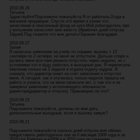
2010.09.29
Татьяна
Здраствуйте!Подскажите пожалуйста.Я от работала 2года в
магазине продавцом. Спустя это время я узнаю что
зачесление в пенсионный фонд не шло.Мой робатадатель при
у вольнение начесляет мне вместо 28рабочех дней отпуска
14дней.Под скажите что мне делать!Зарание благадарю.
2010.09.27
Залия
Я написала заявление на учебу по справке -вызову с 13
сентября по 2 октября, но меня не отпустили. Дальше споря и
ругаясь меня все-таки решили отпустить через неделю, но с
условиями что я буду работать в выходные дни. Я переписала
зявление только на 2 недели и отдала отделу кадров. Я
сказала, что директор знает на счет заявления и отпустил
меня. А сегодня. как я отучилась только неделю пришла на
работу и узнала, что на меня паписали акт, о том что я не
заверила заявление у исполняющего обязанности
директора(директор в отпуске). Правомерно ли это?
2010.09.23
Татьяна
Подскажите пожалуйста, должны ли мне дать
дополнительные выходные, если я выхожу замуж?
2010.09.21
Подскажите пожалуйста сколько дней отпуска мне обязан
предоставить работодатель ооо за 6 месяцев 2009 года и за
2010 год.Работал и в2009 и в 2010 году по срочному