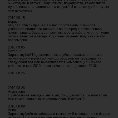
бы сходить в отпуск! Подскажите, пожалуйста, какого числа
лучше написать заявление на отпуск? И сколько дней отпуска
мне положено?
2010.09.15
Борис
отгулял отпуск пришел а у нас собственник сменился
уговорили подписать документ на перерод к собственнику
потом пришла бумага со прежнего места работы что я отгулял
отпуск авансом и теперь я должен им денег подскажите это
правомерно
2010.09.05
Наталья
Здравствуйте! Подскажите пожалуйста полагается ли мне
отпуск если у меня срочный договор или он переходит на
следующий год или выплачивается компенсация. Начала
работать в мае 2010 г. и заканчивается в декабре 2010г.
2010.08.26
2010.08.26
Анастасия
Я работаю на заводе 7 месяцев, хочу уволится. Выплатят ли
мне компенсацию за неиспользованый отпуск ?
2010.08.09
Анна
Здравствуйте!я отработала в компании 8 месяцев,но не была в
отпуске.Полагается ли мне денежная компенсация при