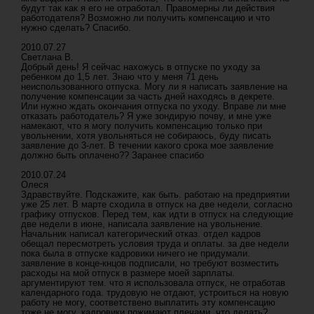
будут так как я его не отработал. Правомерны ли действия
работодателя? Возможно ли получить компенсацию и что
нужно сделать? Спасибо.
2010.07.27
Светлана В.
Добрый день! Я сейчас нахожусь в отпуске по уходу за
ребенком до 1,5 лет. Знаю что у меня 71 день
неиспользованного отпуска. Могу ли я написать заявление на
получение компенсации за часть дней находясь в декрете.
Или нужно ждать окончания отпуска по уходу. Вправе ли мне
отказать работодатель? Я уже зондирую почву, и мне уже
намекают, что я могу получить компенсацию только при
увольнении, хотя увольняться не собираюсь, буду писать
заявление до 3-лет. В течении какого срока мое заявление
должно быть оплачено?? Заранее спасибо
2010.07.24
Олеся
Здравствуйте. Подскажите, как быть. работаю на предприятии
уже 25 лет. В марте сходила в отпуск на две недели, согласно
графику отпусков. Перед тем, как идти в отпуск на следующие
две недели в июне, написала заявление на увольнение.
Начальник написал категорический отказ. отдел кадров
обещал пересмотреть условия труда и оплаты. за две недели
пока была в отпуске кадровики ничего не придумали.
заявление в конце-кнцов подписали, но требуют возместить
расходы на мой отпуск в размере моей зарплаты.
аргументируют тем. что я использовала отпуск, не отработав
календарного года. трудовую не отдают, устроиться на новую
работу не могу, соответствено выплатить эту компенсацию
тоже не могу. кадровики пожимают плечами. что делать?