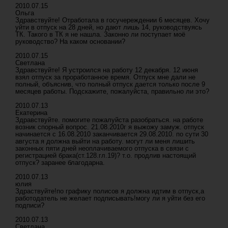
2010.07.15
Ольга
Здравствуйте! Отработала в госучереждении 6 месяцев. Хочу
уйти в отпуск на 28 дней, но дают лишь 14, руководствуясь
ТК. Такого в ТК я не нашла. Законно ли поступает моё
руководство? На каком основании?
2010.07.15
Светлана
Здравствуйте! Я устроился на работу 12 декабря. 12 июня
взял отпуск за проработанное время. Отпуск мне дали не
полный, объяснив, что полный отпуск дается только после 9
месяцев работы. Подскажите, пожалуйста, правильно ли это?
2010.07.13
Екатерина
Здравствуйте. помогите пожалуйста разобраться. на работе
возник спорный вопрос. 21.08.2010г я выжожу замуж. отпуск
начинается с 16.08.2010 заканчивается 29.08.2010. по сути 30
августа я должна выйти на работу. могут ли меня лишить
законных пяти дней неоплачиваемого отпуска в связи с
регистрацией брака(ст.128.гл.19)? т.о. продлив настоящий
отпуск? заранее благодарна.
2010.07.13
юлия
Здраствуйте!по графику полисов я должна идтим в отпуск,а
работодатель не желает подписывать!могу ли я уйти без его
подписи?
2010.07.13
Светлана