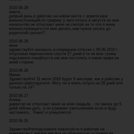
2010.06.29
анюта
добрый день,я работаю на новом месте с апреля,муж
военнослужащий,по графику у него отпуск в августе,но мое
начальчтво не отпускает меня не смотря на то что я жена
военнослужащего,что мне делать,нам нужно уехать до
родителей срочно!?
2010.06.28
анна
здравствуйте нахожусь в очередном отпуске с 09.06.2010 г.
отпускные перечислили спустя 17 дней и то не всю сумму
подскажите пожайлуста как мне поступить и какие права на
моей стороне
2010.06.28
Ирина
Здравствуйте! 11 июля 2010 будет 6 месяцев, как я работаю у
данного работодателя. Могу ли я взять отпуск на 28 дней или
только на 14?
2010.06.27
Алина
директор не отпускает меня на мою свадьбу... по закону до 5
дней обязан дать, а он угрожает увольнением если я буду
настаивать.. Хамит и ухмыляется.
2010.06.25
Здравствуйте!подскажите пожалуйста я работаю на
преприятии с января месяца,но официально устроена на