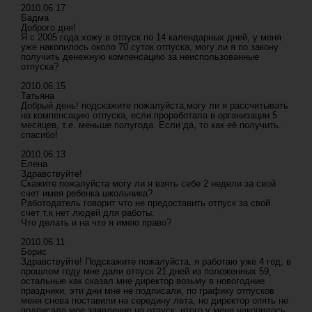
2010.06.17
Бадма
Доброго дня!
Я с 2005 года хожу в отпуск по 14 календарных дней, у меня
уже накопилось около 70 суток отпуска, могу ли я по закону
получить денежную компенсацию за неиспользованные
отпуска?
2010.06.15
Татьяна
Добрый день! подскажите пожалуйста,могу ли я рассчитывать
на компенсацию отпуска, если проработала в организации 5
месяцев, т.е. меньше полугода. Если да, то как её получить.
спасибо!
2010.06.13
Елена
Здравствуйте!
Скажите пожалуйста могу ли я взять себе 2 недели за свой
счет имея ребенка школьника?
Работодатель говорит что не предоставить отпуск за свой
счет т.к нет людей для работы.
Что делать и на что я имею право?
2010.06.11
Борис
Здравствуйте! Подскажите пожалуйста, я работаю уже 4 год, в
прошлом году мне дали отпуск 21 дней из положенных 59,
остальные как сказал мне директор возьму в новогодние
праздники, эти дни мне не подписали, по графику отпусков
меня снова поставили на середину лета, но директор опять не
подписала мое заявление на отпуск, итого у меня накопилось