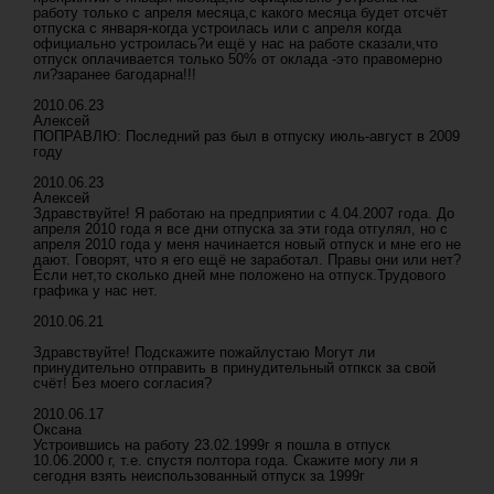
работу только с апреля месяца,с какого месяца будет отсчёт
отпуска с января-когда устроилась или с апреля когда
официально устроилась?и ещё у нас на работе сказали,что
отпуск оплачивается только 50% от оклада -это правомерно
ли?заранее багодарна!!!
2010.06.23
Алексей
ПОПРАВЛЮ: Последний раз был в отпуску июль-август в 2009
году
2010.06.23
Алексей
Здравствуйте! Я работаю на предприятии с 4.04.2007 года. До
апреля 2010 года я все дни отпуска за эти года отгулял, но с
апреля 2010 года у меня начинается новый отпуск и мне его не
дают. Говорят, что я его ещё не заработал. Правы они или нет?
Если нет,то сколько дней мне положено на отпуск.Трудового
графика у нас нет.
2010.06.21
Здравствуйте! Подскажите пожайлустаю Могут ли
принудительно отправить в принудительный отпкск за свой
счёт! Без моего согласия?
2010.06.17
Оксана
Устроившись на работу 23.02.1999г я пошла в отпуск
10.06.2000 г, т.е. спустя полтора года. Скажите могу ли я
сегодня взять неиспользованный отпуск за 1999г