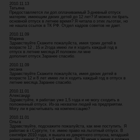
2010.11.13
Татьяна
Предоставляется ли доп.оплачиваемый 3-дневный отпуск
матерям, имеющим двоих детей до 12 лет? И можно ли брать
основной отпуск в летнее время? Я читала о этих льготах, но
не нашла ссылок в ТК РФ. Отдел кадров советов не дает.
2010.11.09
Марина
Здравствуйте.Скажите пожалуйста, имея троих детей в
возрасте 12 , 15 и 2года имею ли я ходить каждый год в
отпуск в летние месяца.И положен ли мне
дополнит.отпуск.Заранее спасибо.
2010.11.09
оксана
Здравствуйте.Скажите пожалуйста, имея двоих детей в
возрасте 12 и 8 лет имею ли я ходить каждый год в отпуск в
летние месяца.Заранее спасибо.
2010.11.01
Александр
Здравстуйте, я работаю уже 1,5 года и не могу сходить в
положенный отпуск. Из-за нехватки людей на предприятии.
Могу ли я расчитывать на компенссацию?
2010.11.01
Ольга
Здравствуйте, подскажите пожалуйста, как мне поступить. Я
работаю в г.Сургуте, т.е. имею право на льготный отпуск. В
сентябре 2010 года, я вышла из декретного отпуска, младшей
дочке сеичас 2 года и 5 месяцев. До 30 июня у меня я должна