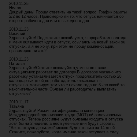
2010.11.25
Нелля
Добрый день! Прошу ответить на такой вопрос. График работы
2/2 по 12 часов. Правомерно ли то, что отпуск начинается со
второго рабочего дня или с выходного дня.
2010.11.23
Василий
Здравствуйте! Подскажите пожайлуста, я проработал полгода
и меня обязывают идти в отпуск, ссылаясь на новый закон об
отпусках, а я не хочу, при этом не прошу компенссации,
правомерно ли это?
2010.11.23
Наталья
Здравствуйте!Скажите пожалуйста,у меня вот такая
ситуация:муж работает по договору.В договоре указано что
работнику устанавливается отпуск продолжительностью 28
календарных дней,но работодатель отказывает в
отпускных,мотивируя тем что с начала года не было какой-то
накопительной части.Обязан ли работодатель выплатить
отпускные?
2010.11.17
Татьяна
Здравствуйте! Россия ратифицировала конвенцию
Международной организации труда (МОТ) об оплачиваемых
отпусках. Теперь россияне будут обязаны уходить в отпуска
хотя бы на 2 недели, а неотгуленные дни будут сгорать.
"Взять отпуск деньгами" можно будет только за 14 дней.
Скажите, пожалуйста, когда именно закон вступает в силу.