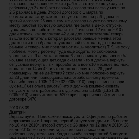
оставаясь на основном месте работы в отпуске по уходу за
ребенком до 3х лет) это первый договор там всего у меня по
2,5 раб.часа в день.Второй договор: с 1 марта,по
совместительству там же.. но уже с полным раб. днем. и
третий договор: 25 июня там же договор но уже по основному
месту работы( трудовую забрала где была в декр. отпуске,
-уволилась по собств. желанию. с 1 июня по 12 июля 2010 г.
дали отпуск, как положено 42 дня для воспитателя// теперь
вышла воспитатель которая работала раньше меняна этой
должности (она брала отпуск за свой счет на год, но вышла
раньше и теперь мне предлагают лишь уволиться).Т.К. не хочу
проблем, моему ребенку туда еще ходить, то собираюсь
увольнять. с 9 августа. должна была написать увольнение.///
но, мне заведующая дет.сада сказала что я должна вернуть
отпускные вернуть . т.к. проработала всего10 месяцев полных,
и положено 14 из 42, и что должна вернуть за 28 дней.
правомерны ли её действия? сколько мне положено вернуть
за 28 дней или пропорциональна отработанному времени.
Спасибо. pronia1905 (13:20:32 9/08/2010) вопрос.. мне говорит
бух наш( без опыта работы) что я должна компенсировать
отпуск что не отработала а отдыхала pronia1905 (13:21:06
9/08/2010) и насчитали аж 5200 при зп прописанной у меня в
договоре 6470
2010.08.09
Дмитрий
Здравствуйте! Подскажите пожалуйста. Официально работал
в организации с 1 апреля, первый отпуск уже дали с 26 апреля
по 10 мая 2010г., второй отпуск с 28 июня по 12 июля 2010г. 28
июля 2010г. меня уволили, заявление написано по
собственному желанию. Когда пришёл за зарплатой 6 августа
мне выдали 4 тысячи объяснив, что отпуск мне оплачивать не