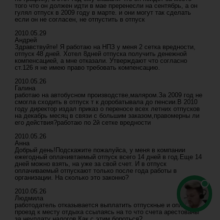
того что он должен идти в мае преренесли на сентябрь, а он
гулял отпуск в 2009 году в марте. и они могут так сделать
если он не согласен, не отпустить в отпуск
2010.05.29
Андрей
Здравствуйте! Я работаю на НПЗ у меня 2 сетка вредности,
отпуск 48 дней. Хотел 8дней отпуска получить денежной
компенсацией, а мне отказали. Утверждают что согласно
ст.126 я не имею право требовать компенсацию.
2010.05.26
Галина
работаю на автобусном производстве,маляром.За 2009 год не
смогла сходить в отпуск т к доробатывала до пенсии.В 2010
году директор издал приказ о переносе всех летних отпусков
на декабрь месяц в связи с большим заказом,правомерны ли
его действия?работаю по 2й сетке вредности
2010.05.26
Анна
Добрый день!Подскажите пожалуйса, у меня в компании
ежегодный оплачивтаемый отпуск всего 14 дней в год.Еще 14
дней можно взять, на уже за свой счет. И в отпуск
оплачиваемый отпускают только после года работы в
организации. На сколько это законно?
2010.05.26
Людмила
работодатель отказывается выплатить отпускные и оплатить
проезд к месту отдыха ссылаясь на то что счета арестованы
за неуплату налогов.Как с этим бороться?