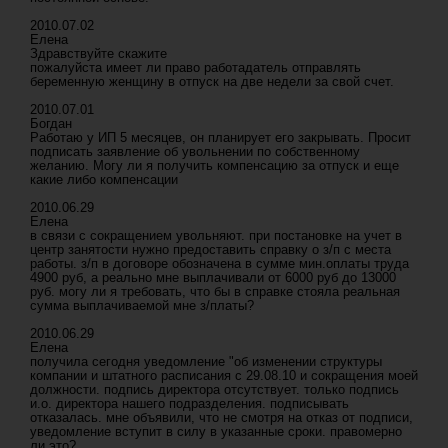
2010.07.02
Елена
Здравствуйте скажите
пожалуйста имеет ли право работадатель отправлять
беременную женщину в отпуск на две недели за свой счет.
2010.07.01
Богдан
Работаю у ИП 5 месяцев, он планирует его закрывать. Просит
подписать заявление об увольнении по собственному
желанию. Могу ли я получить компенсацию за отпуск и еще
какие либо компенсации
2010.06.29
Елена
в связи с сокращением увольняют. при постановке на учет в
центр занятости нужно предоставить справку о з/п с места
работы. з/п в договоре обозначена в сумме мин.оплаты труда
4900 руб, а реально мне выплачивали от 6000 руб до 13000
руб. могу ли я требовать, что бы в справке стояла реальная
сумма выплачиваемой мне з/платы?
2010.06.29
Елена
получила сегодня уведомление "об изменении структуры
компании и штатного расписания с 29.08.10 и сокращения моей
должности. подпись директора отсутствует. только подпись
и.о. директора нашего подразделения. подписывать
отказалась. мне объявили, что не смотря на отказ от подписи,
уведомление вступит в силу в указанные сроки. правомерно
ли это?