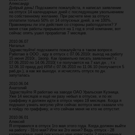
Александр
Добрый день! Подскажите пожалуйста, я написал заявление
на отпуск 14 календарных дней с последующим увольнением
по собственному желанию. При расчете мне за отпуск
оплатили только 50% от 14 отпускных дней, а не 100%.
Правомерны ли эти действия со стороны работодателя? У
меня стаж работы прерывался на 1 год в этой компании, вот
сейчас опять ушел проработав 7 месяцев.
2010.06.07
Наталья
Здравствуйте! подскажите пожалуйста в таком вопросе.
Работаю в ООО , иду в отпуск с 07.06.2010г. выход на работу
15 июня 2010г., 1вопр. Как правильно писать заявление? с
07.06.2010 по 14.06.2010( т.е получается на 7 кал.дн. , т.к
12.06.10 празд.дн) ИЛИ с 07.06.2010 по 11.06.10 (получается 5
раб.дн.), а как же выходн. и исчислять отпуск по дн.
запуталась
2010.06.04
Анатолий
Здраствуйте Я работаю на заводе ОАО Уральская Кузница.
Уже 14 месяцов и ещё ни разу небыл в отпуске, и по их
граффику я должен идти в отпуск через 19 месяцев. Когда я
подошол узнать могулю уйти сейчас вотпуск мне сказали что
я пойду по граффику, и что сейчам меня не кто не отпустит.
2010.06.01
Алексей
Я отправился в отпуск 1го мая этого года. Когда должен выйти
на работу - 31го мая? Или же 2го июня? Ведь отпуск - 28
календарных дней (насколько мне известно)+ 2 праздничных