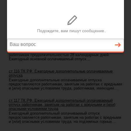
Задать вопрос юристу
ГЛАВНАЯ
—
ГЛАВА 19. ОТПУСКА
ГЛАВА 19. ОТПУСКА
ст 114 ТК РФ. Ежегодные оплачиваемые отпуска
Работникам предоставляются ежегодные отпуска с
сохранением места работы (должности) и среднего...
ст 115 ТК РФ. Продолжительность ежегодного основного
оплачиваемого отпуска
Ежегодный основной оплачиваемый отпуск предоставляется
работникам продолжительностью 28 календарных дней.
Ежегодный основной оплачиваемый отпуск...
ст 116 ТК РФ. Ежегодные дополнительные оплачиваемые
отпуска
Ежегодные дополнительные оплачиваемые отпуска
предоставляются работникам, занятым на работах с вредными
и (или) опасными условиями труда, работникам, имеющим...
ст 117 ТК РФ. Ежегодный дополнительный оплачиваемый
отпуск работникам, занятым на работах с вредными и (или)
опасными условиями труда
Ежегодный дополнительный оплачиваемый отпуск
предоставляется работникам, занятым на работах с вредными
и (или) опасными условиями труда: на подземных горных...