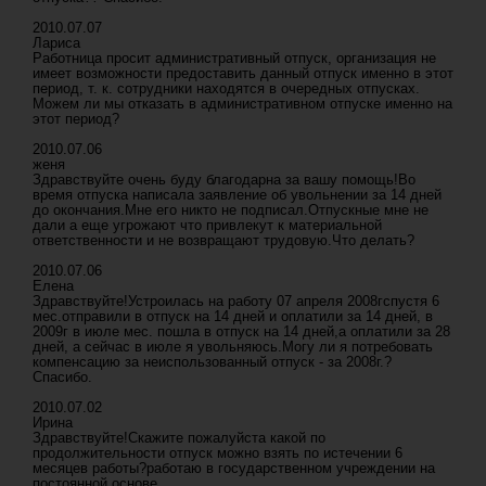
2010.07.07
Лариса
Работница просит административный отпуск, организация не
имеет возможности предоставить данный отпуск именно в этот
период, т. к. сотрудники находятся в очередных отпусках.
Можем ли мы отказать в административном отпуске именно на
этот период?
2010.07.06
женя
Здравствуйте очень буду благодарна за вашу помощь!Во
время отпуска написала заявление об увольнении за 14 дней
до окончания.Мне его никто не подписал.Отпускные мне не
дали а еще угрожают что привлекут к материальной
ответственности и не возвращают трудовую.Что делать?
2010.07.06
Елена
Здравствуйте!Устроилась на работу 07 апреля 2008гспустя 6
мес.отправили в отпуск на 14 дней и оплатили за 14 дней, в
2009г в июле мес. пошла в отпуск на 14 дней,а оплатили за 28
дней, а сейчас в июле я увольняюсь.Могу ли я потребовать
компенсацию за неиспользованный отпуск - за 2008г.?
Спасибо.
2010.07.02
Ирина
Здравствуйте!Скажите пожалуйста какой по
продолжительности отпуск можно взять по истечении 6
месяцев работы?работаю в государственном учреждении на
постоянной основе.