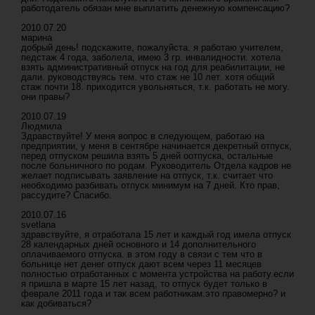
работодатель обязан мне выплатить денежную компенсацию?
2010.07.20
марина
добрый день! подскажите, пожалуйста. я работаю учителем,
педстаж 4 года, заболела, имею 3 гр. инвалидности. хотела
взять административный отпуск на год для реабилитации, не
дали. руководствуясь тем. что стаж не 10 лет. хотя общий
стаж почти 18. приходится увольняться, т.к. работать не могу.
они правы?
2010.07.19
Людмила
Здравствуйте! У меня вопрос в следующем, работаю на
предприятии, у меня в сентябре начинается декретный отпуск,
перед отпуском решила взять 5 дней оотпуска, остальные
после больничного по родам. Руководитель Отдела кадров не
желает подписывать заявление на отпуск, т.к. считает что
необходимо разбивать отпуск минимум на 7 дней. Кто прав,
рассудите? Спасибо.
2010.07.16
svetlana
здравствуйте, я отработала 15 лет и каждый год имела отпуск
28 календарных дней основного и 14 дополнительного
оплачиваемого отпуска. в этом году в связи с тем что в
больнице нет денег отпуск дают всем через 11 месяцев
полностью отработанных с момента устройства на работу.если
я пришла в марте 15 лет назад, то отпуск будет только в
феврале 2011 года и так всем работникам.это правомерно? и
как добиваться?