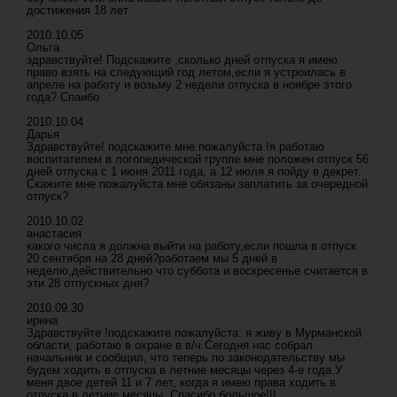
достижения 18 лет
2010.10.05
Ольга
здравствуйте! Подскажите ,сколько дней отпуска я имею
право взять на следующий год летом,если я устроилась в
апреле на работу и возьму 2 недели отпуска в ноябре этого
года? Спаибо
2010.10.04
Дарья
Здравствуйте! подскажите мне пожалуйста !я работаю
воспитателем в логопедической группе мне положен отпуск 56
дней отпуска с 1 июня 2011 года, а 12 июля я пойду в декрет.
Скажите мне пожалуйста мне обязаны заплатить за очередной
отпуск?
2010.10.02
анастасия
какого числа я должна выйти на работу,если пошла в отпуск
20 сентября на 28 дней?работаем мы 5 дней в
неделю,действительно что суббота и воскресенье считается в
эти 28 отпускных дня?
2010.09.30
ирина
Здравствуйте !подскажите пожалуйста: я живу в Мурманской
области, работаю в охране в в/ч.Сегодня нас собрал
начальник и сообщил, что теперь по законодательству мы
будем ходить в отпуска в летние месяцы через 4-е года.У
меня двое детей 11 и 7 лет, когда я имею права ходить в
отпуска в летние месяцы. Спасибо большое!!!