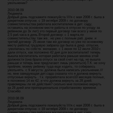
увольнении?
2010.08.09
Людмила
Добрый день подскажите пожалуйста !///я с мая 2008 г. была в
декретном отпуске. с 19 октября 2009 г. по договору
совместительства работала воспитателем в дет. саду,
оставаясь на основном месте работы в отпуске по уходу за
ребенком до 3х лет) это первый договор там всего у меня по
2,5 раб.часа в день.Второй договор: с 1 марта,по
совместительству там же.. но уже с полным раб. днем. и
третий договор: 25 июня там же договор но уже по основному
месту работы( трудовую забрала где была в декр. отпуске,
-уволилась по собств. желанию. с 1 июня по 12 июля 2010 г.
дали отпуск, как положено 42 дня для воспитателя// теперь
вышла воспитатель которая работала раньше меняна этой
должности (она брала отпуск за свой счет на год, но вышла
раньше и теперь мне предлагают лишь уволиться).Т.К. не хочу
проблем, моему ребенку туда еще ходить, то собираюсь
увольнять. с 9 августа. должна была написать увольнение.///
но, мне заведующая дет.сада сказала что я должна вернуть
отпускные вернуть . т.к. проработала всего10 месяцев полных,
и положено 14 из 42, и что должна вернуть за 28 дней.
правомерны ли её действия? сколько мне положено вернуть
за 28 дней или пропорциональна отработанному времени.
Спасибо.
2010.08.09
Людмила
Добрый день подскажите пожалуйста !///я с мая 2008 г. была в
декретном отпуске. с 19 октября 2009 г. по договору
совместительства работала воспитателем в дет. саду,