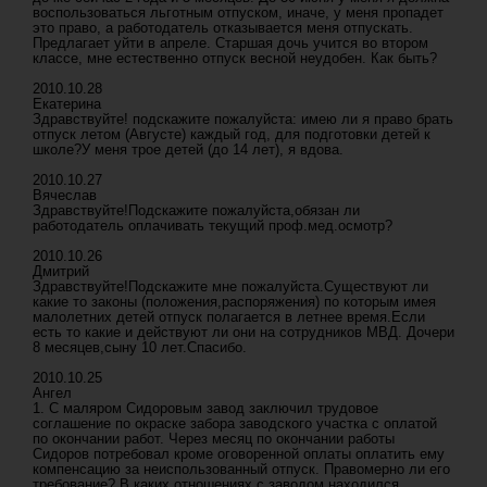
воспользоваться льготным отпуском, иначе, у меня пропадет
это право, а работодатель отказывается меня отпускать.
Предлагает уйти в апреле. Старшая дочь учится во втором
классе, мне естественно отпуск весной неудобен. Как быть?
2010.10.28
Екатерина
Здравствуйте! подскажите пожалуйста: имею ли я право брать
отпуск летом (Августе) каждый год, для подготовки детей к
школе?У меня трое детей (до 14 лет), я вдова.
2010.10.27
Вячеслав
Здравствуйте!Подскажите пожалуйста,обязан ли
работодатель оплачивать текущий проф.мед.осмотр?
2010.10.26
Дмитрий
Здравствуйте!Подскажите мне пожалуйста.Существуют ли
какие то законы (положения,распоряжения) по которым имея
малолетних детей отпуск полагается в летнее время.Если
есть то какие и действуют ли они на сотрудников МВД. Дочери
8 месяцев,сыну 10 лет.Спасибо.
2010.10.25
Ангел
1. С маляром Сидоровым завод заключил трудовое
соглашение по окраске забора заводского участка с оплатой
по окончании работ. Через месяц по окончании работы
Сидоров потребовал кроме оговоренной оплаты оплатить ему
компенсацию за неиспользованный отпуск. Правомерно ли его
требование? В каких отношениях с заводом находился