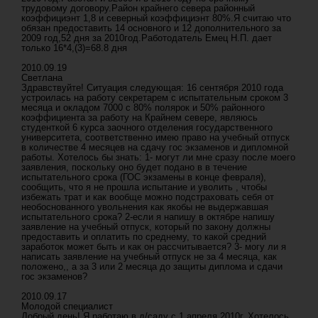
трудовому договору.Район крайнего севера районный
коэффициэнт 1,8 и северный коэффициэнт 80%.Я считаю что
обязан предоставить 14 основного и 12 дополнительного за
2009 год,52 дня за 2010год.Работодатель Емец Н.П. дает
только 16*4,(3)=68.8 дня
2010.09.19
Светлана
Здравствуйте! Ситуация следующая: 16 сентября 2010 года
устроилась на работу секретарем с испытательным сроком 3
месяца и окладом 7000 с 80% полярок и 50% районного
коэффициента за работу на Крайнем севере, являюсь
студенткой 6 курса заочного отделения государственного
университета, соответственно имею право на учебный отпуск
в количестве 4 месяцев на сдачу гос экзаменов и дипломной
работы. Хотелось бы знать: 1- могут ли мне сразу после моего
заявления, поскольку оно будет подано в в течение
испытательного срока (ГОС экзамены в конце февраля),
сообщить, что я не прошла испытание и уволить , чтобы
избежать трат и как вообще можно подстраховать себя от
необоснованного увольнения как якобы не выдержавшая
испытательного срока? 2-если я напишу в октябре напишу
заявление на учебный отпуск, который по закону должны
предоставить и оплатить по среднему, то какой средний
заработок может быть и как он рассчитывается? 3- могу ли я
написать заявление на учебный отпуск не за 4 месяца, как
положено,, а за 3 или 2 месяца до защиты диплома и сдачи
гос экзаменов?
2010.09.17
Молодой специалист
Добрый день! Я работаю в д/саду с 1 апреля 2010г. Хотелось