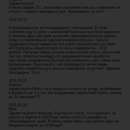
Здравствуйте!
У меня график 2/2, начальник заставляет писать заявление на
отпуск с первого выходного дня. Правомерно ли это?
2011.03.22
я преподаватель железнодрожного теэхникума. В этом
учебном году в связи с внезапной болезнью коллеги пришлось
в течение двух месяцев выполняь преподавательску работу
сверх установленной годовой учебной нагрузки. приэом
среднемесячный заработок без учета переработки составил
4877рублей,а общая оплата за часы переработки - 2311
рублей. Получив перед уходом в ежегодный отпуск расчетный
листок, пришла к выводу,что среднемесячный заработок
рассчитан неправильно.Бухгалтер отказалась дать какие-либо
разъяснения. Подскажите, как произвдится исчисление
среднего заработка для оплаты ежегодных отпусков? Заранее
благодарна. Зося.
2011.03.10
Лариса
здравствуйте!Могу ли я продлить отпуск по уходу за ребёнком
в возрасте до 3 х лет,без сохранения заработной платы,сроком
до 2х месяцев???
2011.02.06
Юля
Здравствуйте!я инвалид 3группы по слуху. Я устроилась на
работу в апреле в 2010года, взяла отпуск в декабре на
14календарных дней. Я имею право взять еще отпуск еще на
2недели в марте за 2010года?