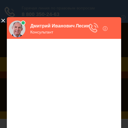
Порекомендовать сайт
Дежурный юрист, звоните!
938-86-71
Москва и МО
(499)
467-34-68
СПб и ЛО
(812)
Все регионы
8 800 350-24-63