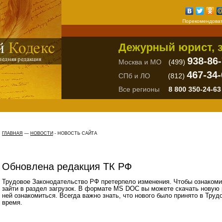
Порекомендоват
Дежурный юрист, з
938-86
Москва и МО
(499)
467-34-
СПб и ЛО
(812)
Все регионы
8 800 350-24-63
ГЛАВНАЯ
—
НОВОСТИ
-
НОВОСТЬ САЙТА
Обновлена редакция ТК РФ
Трудовое Законодательство РФ претерпело изменения. Чтобы ознакоми
зайти в раздел загрузок. В формате MS DOC вы можете скачать новую
ней ознакомиться. Всегда важно знать, что нового было принято в Тру
время.