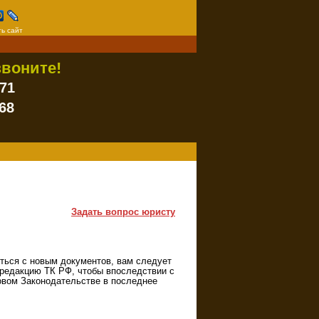
ь сайт
воните!
-71
68
Задать вопрос юристу
ться с новым документов, вам следует
 редакцию ТК РФ, чтобы впоследствии с
довом Законодательстве в последнее