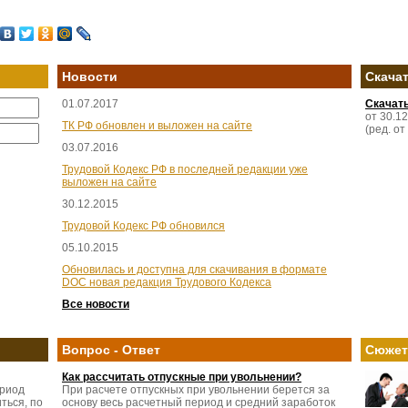
Новости
Скача
01.07.2017
Скачат
от 30.1
ТК РФ обновлен и выложен на сайте
(ред. от
03.07.2016
Трудовой Кодекс РФ в последней редакции уже
выложен на сайте
30.12.2015
Трудовой Кодекс РФ обновился
05.10.2015
Обновилась и доступна для скачивания в формате
DOC новая редакция Трудового Кодекса
Все новости
Вопрос - Ответ
Сюже
Как рассчитать отпускные при увольнении?
ериод
При расчете отпускных при увольнении берется за
ться, по
основу весь расчетный период и средний заработок