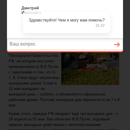
ГЛАВНАЯ
—
СЮЖЕТЫ
—
СКОЛЬКО УЖЕ МОЖНО ОТДЫХАТЬ В МАЕ?
Задать вопрос юристу
Сколько уже можно отдыхать в мае?
В нынешнем 2012 году всех
россиян ожидают
продолжительные майские
каникулы. 15 марта 2012г.
было проведено заседание
Президиума Правительства
РФ, на котором выступил
премьер-министр В.В.Путин
с заявлением о том, что 6,
7, 8, 9 мая будут объявлены
выходными днями. 5 мая и
12 мая выпадают на
выходной день – субботу, и объявляются официально
рабочими днями. Поэтому выходные дни переносятся на 7 и 8
мая.
Кроме этого, граждан РФ ожидают еще три выходных дня – с
29 апреля по 01 мая. Как объяснил В.В.Путин, подобный
перенос выходных дней связан с многочисленными