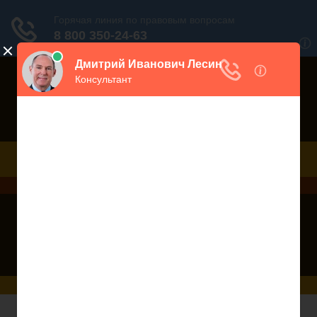
Порекомендовать сайт
Дежурный юрист, звоните!
938-86-71
Москва и МО
(499)
467-34-68
СПб и ЛО
(812)
Все регионы
8 800 350-24-63