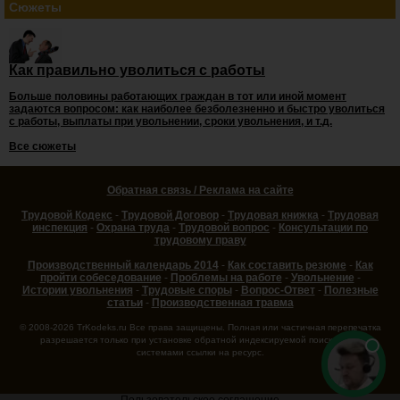
Сюжеты
Как правильно уволиться с работы
Больше половины работающих граждан в тот или иной момент
задаются вопросом: как наиболее безболезненно и быстро уволиться
с работы, выплаты при увольнении, сроки увольнения, и т.д.
Все сюжеты
Обратная связь / Реклама на сайте
Трудовой Кодекс
-
Трудовой Договор
-
Трудовая книжка
-
Трудовая
инспекция
-
Охрана труда
-
Трудовой вопрос
-
Консультации по
трудовому праву
Производственный календарь 2014
-
Как составить резюме
-
Как
пройти собеседование
-
Проблемы на работе
-
Увольнение
-
Истории увольнения
-
Трудовые споры
-
Вопрос-Ответ
-
Полезные
статьи
-
Производственная травма
© 2008-2026 TrKodeks.ru Все права защищены. Полная или частичная перепечатка
разрешается только при установке обратной индексируемой поисковыми
системами ссылки на ресурс.