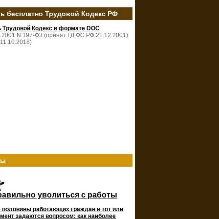
ть бесплатно Трудовой Кодекс РФ
ь Трудовой Кодекс в формате DOC
2.2001 N 197-ФЗ (принят ГД ФС РФ 21.12.2001)
 11.10.2018)
ты
равильно уволиться с работы
 половины работающих граждан в тот или
мент задаются вопросом: как наиболее