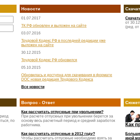
Новости
Скача
01.07.2017
Скачат
от 30.1
ТК РФ обновлен и выложен на сайте
(ред. от
03.07.2016
Трудовой Кодекс РФ в последней редакции уже
выложен на сайте
30.12.2015
Трудовой Кодекс РФ обновился
05.10.2015
Обновилась и доступна для скачивания в формате
DOC новая редакция Трудового Кодекса
Все новости
Вопрос - Ответ
Сюже
Как рассчитать отпускные при увольнении?
ериод
При расчете отпускных при увольнении берется за
ться, по
основу весь расчетный период и средний заработок
Как п
работника.
Как рассчитать отпускные в 2012 году?
Больше
Чтобы рассчитать отпускные необходимо взять за
иной мо