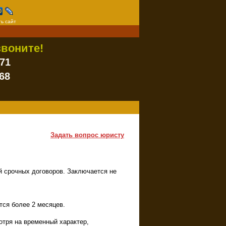
ь сайт
воните!
-71
68
Задать вопрос юристу
й срочных договоров. Заключается не
тся более 2 месяцев.
отря на временный характер,