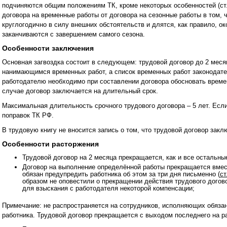
подчиняются общим положениям ТК, кроме некоторых особенностей (ст.
договора на временные работы от договора на сезонные работы в том, 
круглогодично в силу внешних обстоятельств и длятся, как правило, окол
заканчиваются с завершением самого сезона.
Особенности заключения
Основная загвоздка состоит в следующем: трудовой договор до 2 мес
нанимающимся временных работ, а список временных работ законодате
работодателю необходимо при составлении договора обосновать време
случае договор заключается на длительный срок.
Максимальная длительность срочного трудового договора – 5 лет. Есл
поправок ТК РФ.
В трудовую книгу не вносится запись о том, что трудовой договор заклю
Особенности расторжения
Трудовой договор на 2 месяца прекращается, как и все остальные
Договор на выполнение определённой работы прекращается вмес
обязан предупредить работника об этом за три дня письменно (
ст
образом не оповестили о прекращении действия трудового догово
для взыскания с работодателя некоторой компенсации;
Примечание: не распространяется на сотрудников, исполняющих обяза
работника. Трудовой договор прекращается с выходом последнего на ра