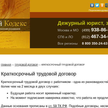
Порекомендоват
Дежурный юрист, з
938-86
Москва и МО
(499)
467-34-
СПб и ЛО
(812)
Все регионы
8 800 350-24-63
ГЛАВНАЯ
—
ТРУДОВОЙ ДОГОВОР
— КРАТКОСРОЧНЫЙ ТРУДОВОЙ ДОГОВОР
Краткосрочный трудовой договор
Краткосрочный трудовой договор с работником - одна из разновидносте
более чем на 2 месяца в двух случаях:
Будущая работа носит временный характер;
На момент подписания наверняка известно, что работа не продли
Данные основания прописаны в
ст. 59 ТК РФ
. Подобные договоры, несм