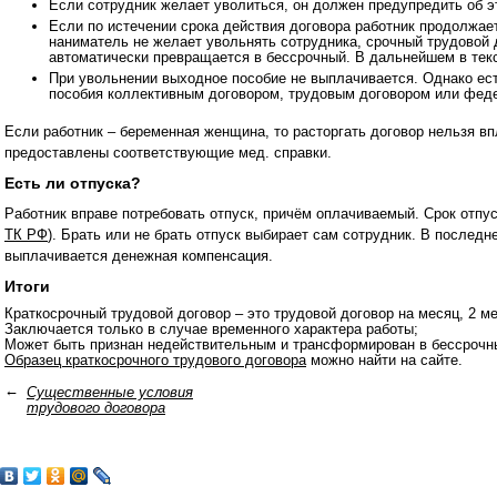
Если сотрудник желает уволиться, он должен предупредить об э
Если по истечении срока действия договора работник продолжае
наниматель не желает увольнять сотрудника, срочный трудовой 
автоматически превращается в бессрочный. В дальнейшем в текс
При увольнении выходное пособие не выплачивается. Однако ест
пособия коллективным договором, трудовым договором или фед
Если работник – беременная женщина, то расторгать договор нельзя в
предоставлены соответствующие мед. справки.
Есть ли отпуска?
Работник вправе потребовать отпуск, причём оплачиваемый. Срок отпуск
ТК РФ
). Брать или не брать отпуск выбирает сам сотрудник. В послед
выплачивается денежная компенсация.
Итоги
Краткосрочный трудовой договор – это трудовой договор на месяц, 2 м
Заключается только в случае временного характера работы;
Может быть признан недействительным и трансформирован в бессрочны
Образец краткосрочного трудового договора
можно найти на сайте.
Существенные условия
трудового договора